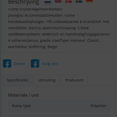
Beschrijving
ruime cruiserAlgemeenRamen:
plexiglas AccommodatieHutten: ruime
hondekooiStahoogte: 190 cmKooktoestel & brandstof: met
ovenMotor, electra, waterVoortstuwing: 2 blad
vastWatersysteem: elektrisch en handmatigTuigageLieren:
4 vallierenGenua: goede staatType interieur: Classic,
warmKleur stoffering: Beige
Delen
Volg ons
Specificaties
Uitrusting
Producent
Materiale / unit
Romp type
Polyester