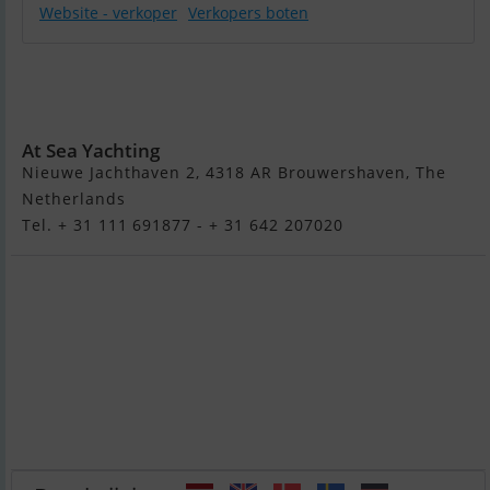
Website - verkoper
Verkopers boten
Jeanneau
Symphonie
32
At Sea Yachting
Nieuwe Jachthaven 2, 4318 AR Brouwershaven, The
Netherlands
Tel. + 31 111 691877 - + 31 642 207020