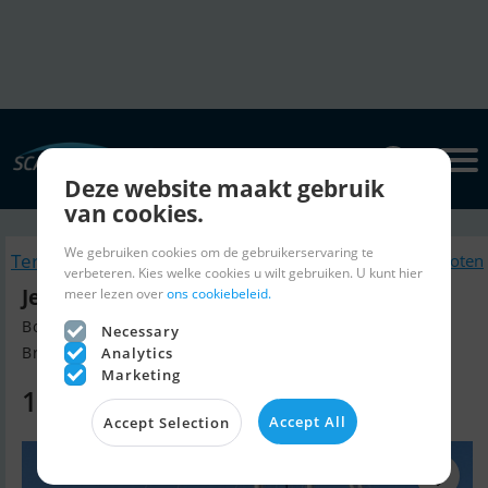
Deze website maakt gebruik
van cookies.
We gebruiken cookies om de gebruikerservaring te
Terug naar zoeken
Soortgelijk Zeilboten
verbeteren. Kies welke cookies u wilt gebruiken. U kunt hier
Jeanneau Symphonie 32
meer lezen over
ons cookiebeleid.
Bouw jaar 1980, Zeilboten te koop
Necessary
Brouwershaven, The Netherlands
Analytics
Marketing
16.500 EUR
Accept All
Accept Selection