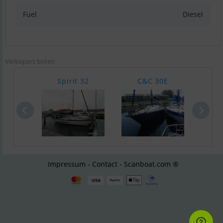
Fuel
Diesel
Verkopers boten
Spirit 32
C&C 30E
Wik
Impressum - Contact - Scanboat.com ®