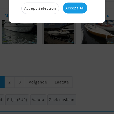
Accept All
Accept Selection
Maxum 2700 ..
Bayliner VR..
Internation..
1
2
3
Volgende
Laatste
d
Prijs (EUR)
Valuta
Zoek opslaan