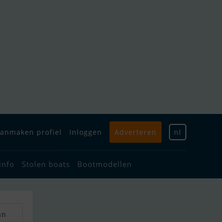
anmaken profiel
Inloggen
Adverteren
nl
info
Stolen boats
Bootmodellen
an