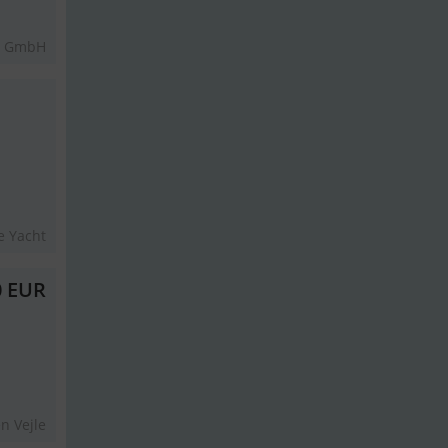
s GmbH
e Yacht
0 EUR
n Vejle