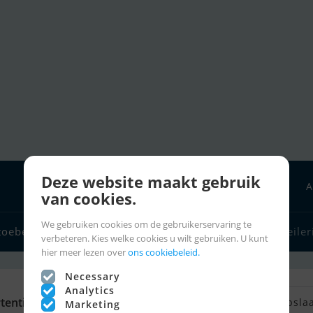
Deze website maakt gebruik
A
van cookies.
We gebruiken cookies om de gebruikerservaring te
toebehoren
Bootverkopers
Zeilerlinks
Charter
Zeiler
verbeteren. Kies welke cookies u wilt gebruiken. U kunt
hier meer lezen over
ons cookiebeleid.
Necessary
Analytics
tenties
Terug naar zoeken
Zoek opsla
Marketing