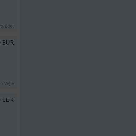
 & Boot
0 EUR
n Vejle
0 EUR