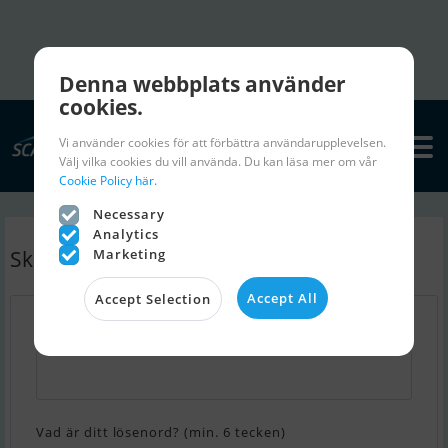
Denna webbplats använder
cookies.
Vi använder cookies för att förbättra användarupplevelsen.
Välj vilka cookies du vill använda. Du kan läsa mer om vår
Cookie Policy här.
Necessary
Analytics
Skapa ett nytt konto
Marketing
Accept All
Accept Selection
Vad är din mail?
Vad är ditt lösenord? (min. 6 tecken)