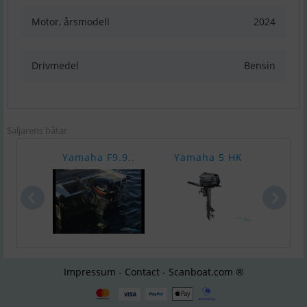
Motor, årsmodell
2024
Drivmedel
Bensin
Säljarens båtar
Yamaha F9.9..
Yamaha 5 HK
Yam
Impressum - Contact - Scanboat.com ®