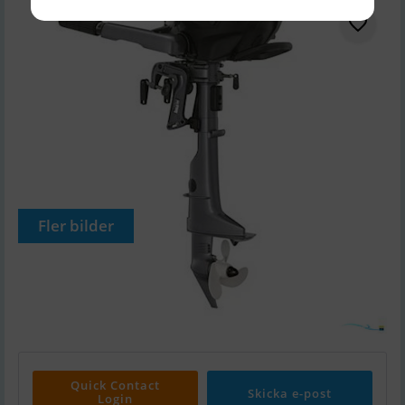
Fler bilder
Quick Contact
Skicka e-post
Login