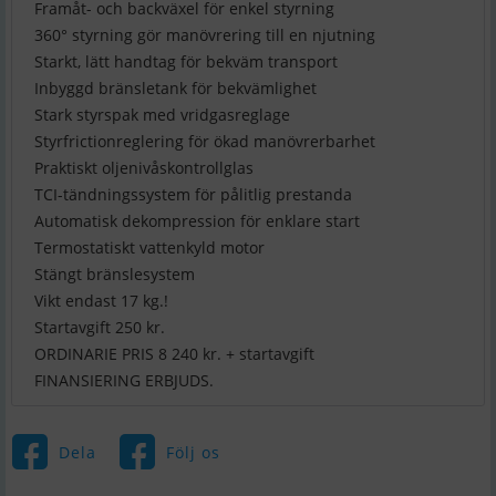
Framåt- och backväxel för enkel styrning
360° styrning gör manövrering till en njutning
Starkt, lätt handtag för bekväm transport
Inbyggd bränsletank för bekvämlighet
Stark styrspak med vridgasreglage
Styrfrictionreglering för ökad manövrerbarhet
Praktiskt oljenivåskontrollglas
TCI-tändningssystem för pålitlig prestanda
Automatisk dekompression för enklare start
Termostatiskt vattenkyld motor
Stängt bränslesystem
Vikt endast 17 kg.!
Startavgift 250 kr.
ORDINARIE PRIS 8 240 kr. + startavgift
FINANSIERING ERBJUDS.
Dela
Följ os