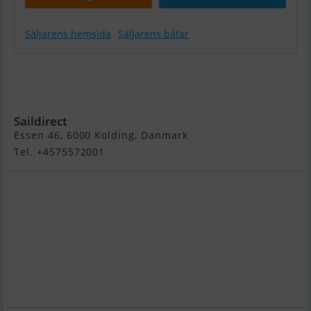
Säljarens hemsida
Säljarens båtar
Yamaha 2,5
HK - Kort
Ben
Saildirect
Essen 46, 6000 Kolding, Danmark
Tel. +4575572001