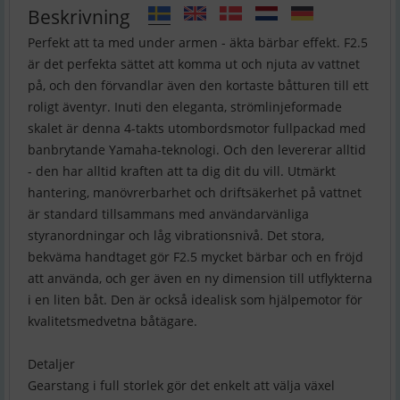
Beskrivning
Perfekt att ta med under armen - äkta bärbar effekt. F2.5
är det perfekta sättet att komma ut och njuta av vattnet
på, och den förvandlar även den kortaste båtturen till ett
roligt äventyr. Inuti den eleganta, strömlinjeformade
skalet är denna 4-takts utombordsmotor fullpackad med
banbrytande Yamaha-teknologi. Och den levererar alltid
- den har alltid kraften att ta dig dit du vill. Utmärkt
hantering, manövrerbarhet och driftsäkerhet på vattnet
är standard tillsammans med användarvänliga
styranordningar och låg vibrationsnivå. Det stora,
bekväma handtaget gör F2.5 mycket bärbar och en fröjd
att använda, och ger även en ny dimension till utflykterna
i en liten båt. Den är också idealisk som hjälpemotor för
kvalitetsmedvetna båtägare.
Detaljer
Gearstang i full storlek gör det enkelt att välja växel