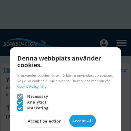
Denna webbplats använder
cookies.
Tillbaka
Liknande Båtmotor
Vi använder cookies för att förbättra användarupplevelsen.
Yamaha 2,5 HK - Kort Ben
Välj vilka cookies du vill använda. Du kan läsa mer om vår
Cookie Policy här.
Årsmodell 2026, Båtmotor till salu
Kolding, Danmark
Necessary
Analytics
10 840 SEK
Marketing
(7 499 DKK)
Accept All
Accept Selection