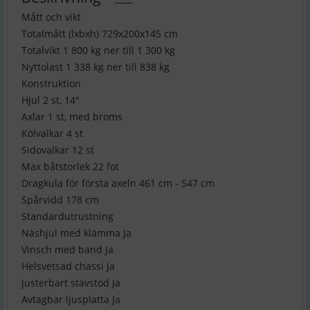
Mått och vikt
Totalmått (lxbxh) 729x200x145 cm
Totalvikt 1 800 kg ner till 1 300 kg
Nyttolast 1 338 kg ner till 838 kg
Konstruktion
Hjul 2 st, 14"
Axlar 1 st, med broms
Kölvalkar 4 st
Sidovalkar 12 st
Max båtstorlek 22 fot
Dragkula för första axeln 461 cm - 547 cm
Spårvidd 178 cm
Standardutrustning
Näshjul med klämma Ja
Vinsch med band Ja
Helsvetsad chassi Ja
Justerbart stävstöd Ja
Avtagbar ljusplatta Ja