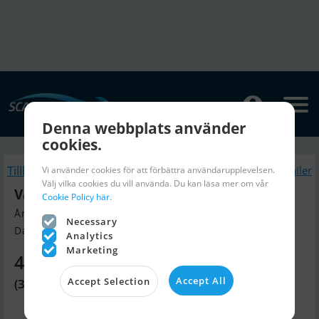
Denna webbplats använder
cookies.
Tillbaka
Liknande Båttrailer
Vi använder cookies för att förbättra användarupplevelsen.
Välj vilka cookies du vill använda. Du kan läsa mer om vår
Variant Ocean 1800
Cookie Policy här.
Årsmodell 2022, Båttrailer till salu
Necessary
Danmark
Analytics
Marketing
47 980 SEK
Accept All
Accept Selection
(33 195 DKK)