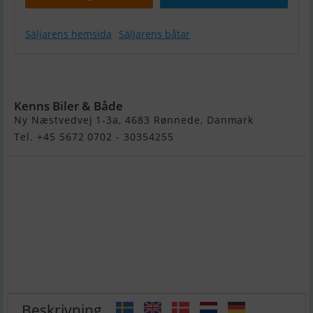
Säljarens hemsida
Säljarens båtar
Variant
Ocean 1800
Kenns Biler & Både
Ny Næstvedvej 1-3a, 4683 Rønnede, Danmark
Tel. +45 5672 0702 - 30354255
Beskrivning