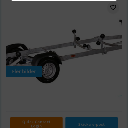
Fler bilder
Quick Contact
Skicka e-post
Login