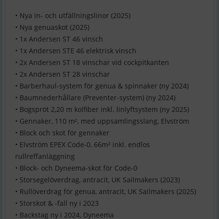
• Nya in- och utfällningslinor (2025)
• Nya genuaskot (2025)
• 1x Andersen ST 46 vinsch
• 1x Andersen STE 46 elektrisk vinsch
• 2x Andersen ST 18 vinschar vid cockpitkanten
• 2x Andersen ST 28 vinschar
• Barberhaul-system för genua & spinnaker (ny 2024)
• Baumnederhållare (Preventer-system) (ny 2024)
• Bogspröt 2,20 m kolfiber inkl. linlyftsystem (ny 2025)
• Gennaker, 110 m², med uppsamlingsslang, Elvström
• Block och skot för gennaker
• Elvström EPEX Code-0, 66m² inkl. endlos
rullreffanläggning
• Block- och Dyneema-skot för Code-0
• Storsegelöverdrag, antracit, UK Sailmakers (2023)
• Rullöverdrag för genua, antracit, UK Sailmakers (2025)
• Storskot & -fall ny i 2023
• Backstag ny i 2024, Dyneema