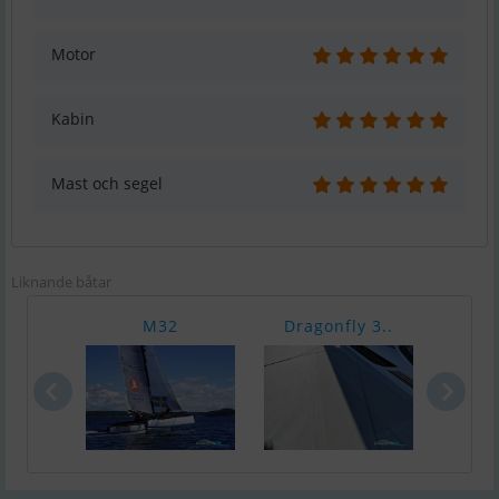
Motor
Kabin
Mast och segel
Liknande båtar
M32
Dragonfly 3..
Naut