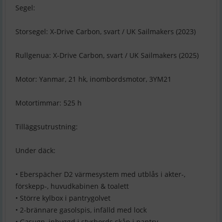
Segel:
Storsegel: X-Drive Carbon, svart / UK Sailmakers (2023)
Rullgenua: X-Drive Carbon, svart / UK Sailmakers (2025)
Motor: Yanmar, 21 hk, inombordsmotor, 3YM21
Motortimmar: 525 h
Tilläggsutrustning:
Under däck:
• Eberspächer D2 värmesystem med utblås i akter-,
förskepp-, huvudkabinen & toalett
• Större kylbox i pantrygolvet
• 2-brännare gasolspis, infälld med lock
• Gasugn, inbyggd i styrbords skåp i pantry