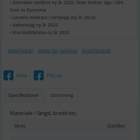
• Gennaker-tackline ny år 2025, fäste ändrat: öga i GFK,
linor av Dyneema
• Laroma madrass i förskepp (ny år 2023)
• Vattenstag ny år 2025
• Storskotklämma ny år 2025
Familjebåt
Redo för segling
Kvalitetsbåt
Dela
Följ os
Specifikationer
Utrustning
Materiale / längd, bredd etc.
Skrov
Glasfiber