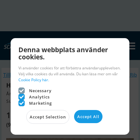
Denna webbplats använder
cookies.
Vi använder cookies för att förbättra användarupplevelsen.
Välj vilka cookies du vill använda. Du kan läsa mer om vår
Tillbaka
Liknande Gummibåt / Rib
Cookie Policy här.
Highfield RU230Kam - Kampagne !
Necessary
Årsmodell 2025, Gummibåt / Rib till salu
Analytics
Sunds, Danmark
Marketing
13 720 SEK
Accept All
Accept Selection
(9 495 DKK)