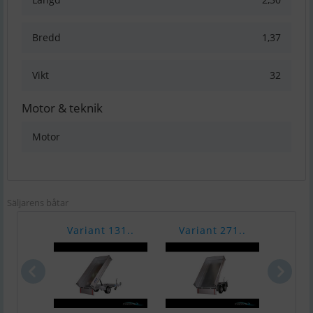
Bredd
1,37
Vikt
32
Motor & teknik
Motor
Säljarens båtar
Variant 131..
Variant 271..
Vari