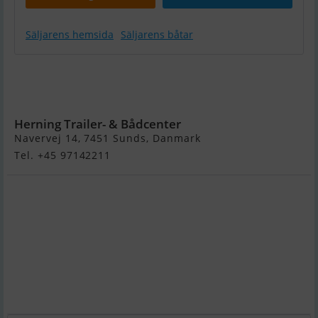
Säljarens hemsida
Säljarens båtar
Highfield
RU230Kam -
Kampagne !
Herning Trailer- & Bådcenter
Navervej 14, 7451 Sunds, Danmark
Tel. +45 97142211