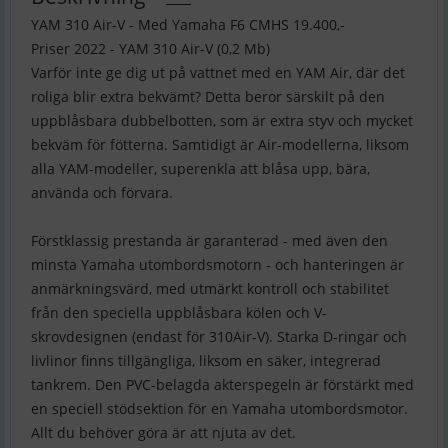
YAM 310 Air-V - Med Yamaha F6 CMHS 19.400,-
Priser 2022 - YAM 310 Air-V (0,2 Mb)
Varför inte ge dig ut på vattnet med en YAM Air, där det
roliga blir extra bekvämt? Detta beror särskilt på den
uppblåsbara dubbelbotten, som är extra styv och mycket
bekväm för fötterna. Samtidigt är Air-modellerna, liksom
alla YAM-modeller, superenkla att blåsa upp, bära,
använda och förvara.
Förstklassig prestanda är garanterad - med även den
minsta Yamaha utombordsmotorn - och hanteringen är
anmärkningsvärd, med utmärkt kontroll och stabilitet
från den speciella uppblåsbara kölen och V-
skrovdesignen (endast för 310Air-V). Starka D-ringar och
livlinor finns tillgängliga, liksom en säker, integrerad
tankrem. Den PVC-belagda akterspegeln är förstärkt med
en speciell stödsektion för en Yamaha utombordsmotor.
Allt du behöver göra är att njuta av det.