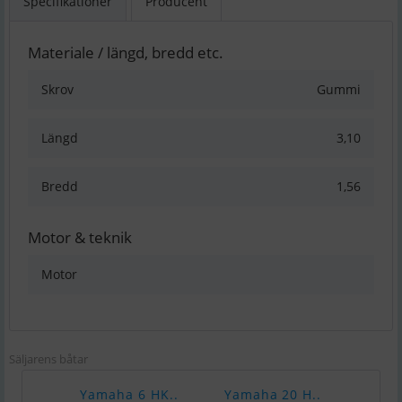
Specifikationer
Producent
Materiale / längd, bredd etc.
Skrov
Gummi
Längd
3,10
Bredd
1,56
Motor & teknik
Motor
Säljarens båtar
Yamaha 6 HK..
Yamaha 20 H..
Yama