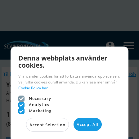
Denna webbplats använder
cookies.
Tillbaka
Liknande Gummibåt / Rib
Vi använder cookies för att förbättra användarupplevelsen.
Välj vilka cookies du vill använda. Du kan läsa mer om vår
Yam 310 Air-V
Cookie Policy här.
Årsmodell 2022, Gummibåt / Rib till salu
Necessary
Helsingør, Danmark
Analytics
Marketing
12 580 SEK
(8 700 DKK)
Accept All
Accept Selection