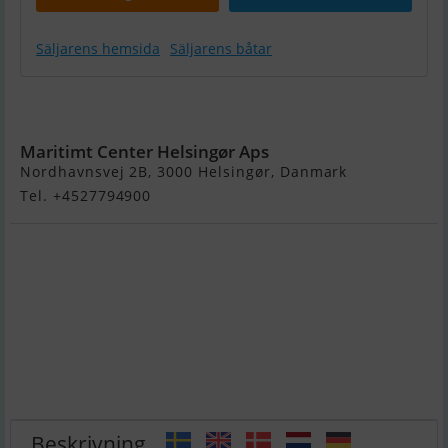
Säljarens hemsida
Säljarens båtar
Yam 310
Air-V
Maritimt Center Helsingør Aps
Nordhavnsvej 2B, 3000 Helsingør, Danmark
Tel. +4527794900
Beskrivning