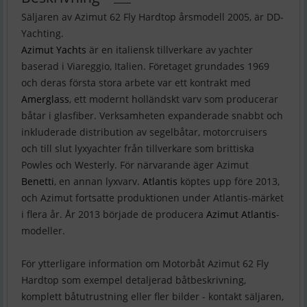
Säljaren av Azimut 62 Fly Hardtop årsmodell 2005, är DD-
Azimut Yachts
är en italiensk tillverkare av yachter
baserad i Viareggio, Italien. Företaget grundades 1969
och deras första stora arbete var ett kontrakt med
Amerglass
, ett modernt holländskt varv som producerar
båtar i glasfiber. Verksamheten expanderade snabbt och
inkluderade distribution av segelbåtar, motorcruisers
och till slut lyxyachter från tillverkare som brittiska
Powles och Westerly. För närvarande äger Azimut
Benetti
, en annan lyxvarv.
Atlantis
köptes upp före 2013,
och Azimut fortsatte produktionen under Atlantis-märket
i flera år. År 2013 började de producera
Azimut Atlantis
-
modeller.
För ytterligare information om Motorbåt Azimut 62 Fly
Hardtop som exempel detaljerad båtbeskrivning,
komplett båtutrustning eller fler bilder - kontakt säljaren,