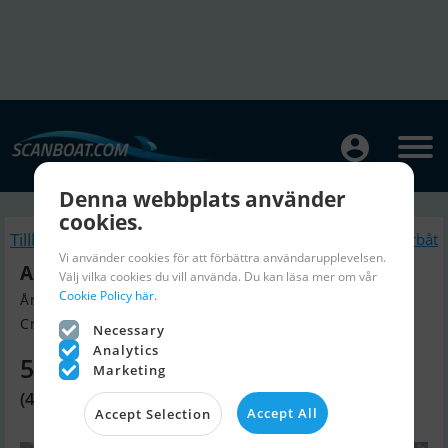
Denna webbplats använder
cookies.
Tillbaka
Liknande Motorbåt
Vi använder cookies för att förbättra användarupplevelsen.
Azimut 62 Fly Hardtop
Välj vilka cookies du vill använda. Du kan läsa mer om vår
Cookie Policy här.
Årsmodell 2005, Motorbåt till salu
Croatia, Kroatien
Necessary
Analytics
5 071 630 SEK
Marketing
(470 000 EUR)
Accept All
Accept Selection