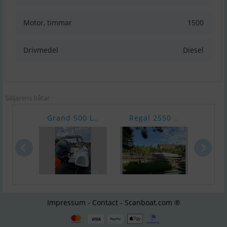
Motor, timmar
1500
Drivmedel
Diesel
Säljarens båtar
Grand 500 L..
Regal 2550 ..
Bayl
Impressum - Contact - Scanboat.com ®