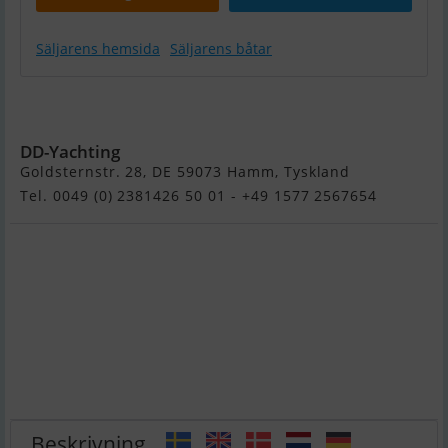
Säljarens hemsida
Säljarens båtar
Azimut 62
Fly Hardtop
DD-Yachting
Goldsternstr. 28, DE 59073 Hamm, Tyskland
Tel. 0049 (0) 2381426 50 01 - +49 1577 2567654
Beskrivning