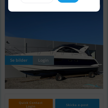
Se bilder
Login
Quick Contact
Skicka e-post
Login