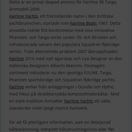
Detta är en privat skapad annons för Fairline 38 Targa,
Fairline Yachts
, ett framstående namn i den brittiska
yachtbranschen, startade som
Fairline Boats
1967. Detta
ansedda märke fick berömmelse med sina innovativa
Phantom- och Targa-serier under 70- och 80-talen och
introducerade senare den populära Squadron flybridge-
serien. Trots ekonomiska problem 2007 återupplivades
Fairline
2016 med nytt ägarskap och nya designer av den
italienska designern Alberto Mancini. Företagets
sortiment inkluderar nu den sportiga F//LINE, Targa,
Phantom sportsbridge och Squadron flybridge yachts.
Fairline
verkar från anläggningar i Oundle och Hythe,
med fokus på skräddarsydda kompositmotorbåtar. Med
en stark tradition fortsätter
Fairline Yachts
att sätta
standarder inom lyxigt marint hantverk.
För att få ytterligare information, som en detaljerad
båtbeskrivning, komplett båtutrustningslista eller fler