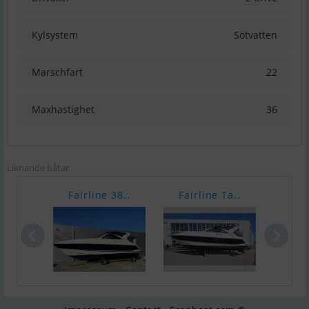
Kylsystem
Sötvatten
Marschfart
22
Maxhastighet
36
Liknande båtar
Fairline 38..
Fairline Ta..
Fair