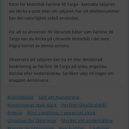
foton för Motorbåt Fairline 38 Targa - kontakta säljaren
via Skicka e-post eller om säljaren har ett telefonnummer
kan det naturligtvis också användas.
För att se annonser för liknande båtar som Fairline 38
Targa kan du klicka på Liknande Motorbåt i det övre
högra hörnet av denna annons.
Observera att säljaren kan ha en mer detaljerad
beskrivning av Fairline 38 Targa på tyska, engelska,
danska eller nederländska. Språken väljs till höger om
knappen Annonsera.
Kvalitetsbåt
Lätt att manövrera
Nyrenoverat teak-däck
Perfekt långfärdsbåt
Rymlig
Mint condition / ypperligt skick
Utrustad för långresor
Mycket väl underhållna
Massor av utrustning
Nya kuddar
2 kabiner