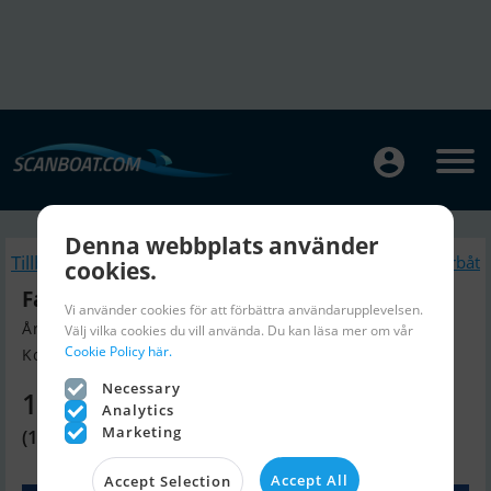
Denna webbplats använder
Tillbaka
Liknande Motorbåt
cookies.
Fairline 38 Targa
Vi använder cookies för att förbättra användarupplevelsen.
Årsmodell 2008, Motorbåt till salu
Välj vilka cookies du vill använda. Du kan läsa mer om vår
Cookie Policy här.
Korsør, Danmark
Necessary
1 864 670 SEK
Analytics
Marketing
(1 290 000 DKK)
Accept All
Accept Selection