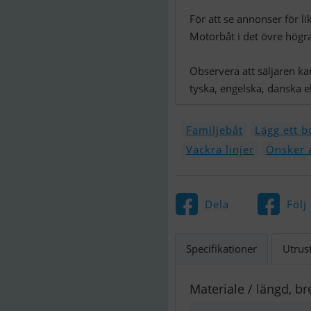
För att se annonser för 
Motorbåt i det övre högr
Observera att säljaren k
tyska, engelska, danska e
Familjebåt
Lägg ett b
Vackra linjer
Önsker a
Dela
Följ
Specifikationer
Utrus
Materiale / längd, br