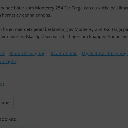
liknande båtar som Monterey 254 Fsc Targa kan du klicka på Likn
a hörnet av denna annons.
an ha en mer detaljerad beskrivning av Monterey 254 Fsc Targa på
ller nederländska. Språken väljs till höger om knappen Annonsera
ud
Redo för segling
Kvalitetsbåt
Mycket båt för peng
tt byta
 os
tning
edd etc.