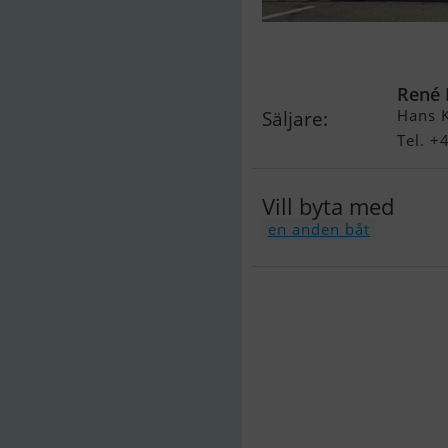
Monterey 254
René 
Hans K
Säljare:
Tel. +
Vill byta med
en anden båt