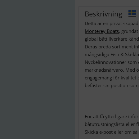
Beskrivning
Monterey Boats
, grundat
global båttillverkare känd
Deras breda sortiment in
mångsidiga Fish & Ski-kl
Nyckelinnovationer som d
marknadsnärvaro. Med över
engagemang för kvalitet 
befäster sin position som
För att få ytterligare in
båtutrustningslista eller
Skicka e-post eller om sä