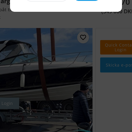
504 470
Targa
t till salu
(349 000 DK
k
Quick Conta
Login
Skicka e-po
Login