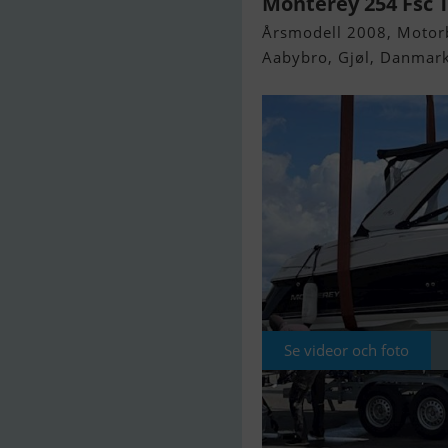
Monterey 254 Fsc 
Årsmodell 2008, Motorbå
Aabybro, Gjøl, Danmar
Se videor och foto