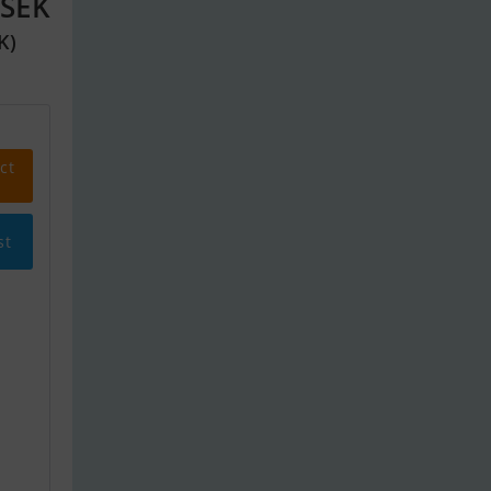
 SEK
K)
ct
st