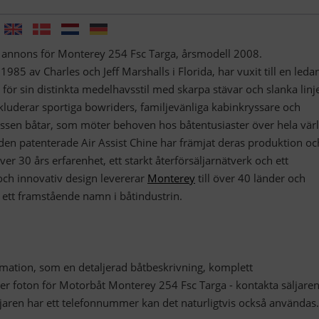
 1985 av Charles och Jeff Marshalls i Florida, har vuxit till en led
 för sin distinkta medelhavsstil med skarpa stävar och slanka linje
kluderar sportiga bowriders, familjevänliga kabinkryssare och
assen båtar, som möter behoven hos båtentusiaster över hela vär
en patenterade Air Assist Chine har främjat deras produktion oc
 30 års erfarenhet, ett starkt återförsäljarnätverk och ett
och innovativ design levererar
Monterey
till över 40 länder och
 ett framstående namn i båtindustrin.
formation, som en detaljerad båtbeskrivning, komplett
 fler foton för Motorbåt Monterey 254 Fsc Targa - kontakta säljaren
ljaren har ett telefonnummer kan det naturligtvis också användas.