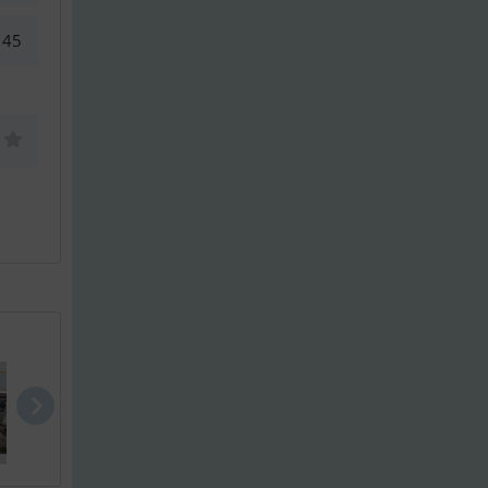
45
Maxum 2700 ..
Crownline B..
Searay Sund