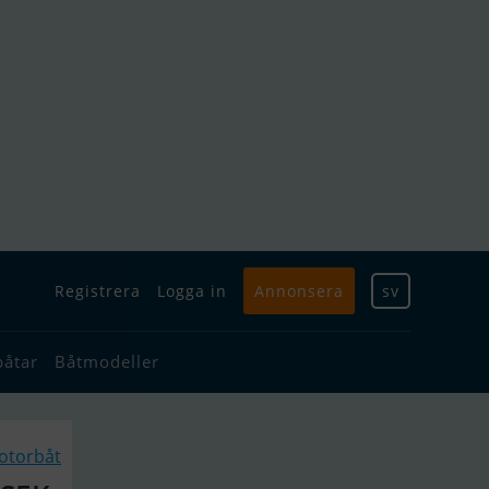
Registrera
Logga in
Annonsera
sv
båtar
Båtmodeller
otorbåt