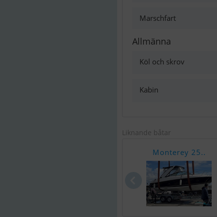
Marschfart
Allmänna
Köl och skrov
Kabin
Liknande båtar
Monterey 25..