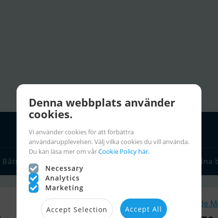
Denna webbplats använder
cookies.
Vi använder cookies för att förbättra
användarupplevelsen. Välj vilka cookies du vill använda.
Du kan läsa mer om vår
Cookie Policy här.
Båtmäklare
Seglarlänkar
Chartra
Seglarinfo
Stulna 
Necessary
Analytics
Marketing
Liknande M
Accept All
Accept Selection