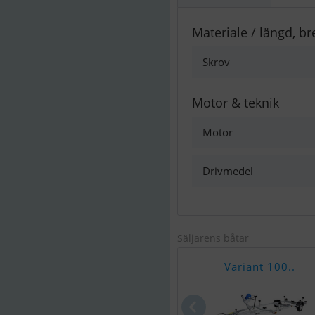
Materiale / längd, br
Skrov
Motor & teknik
Motor
Drivmedel
Säljarens båtar
Variant 100..