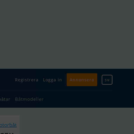
Registrera
Logga in
Annonsera
sv
båtar
Båtmodeller
otorbåt