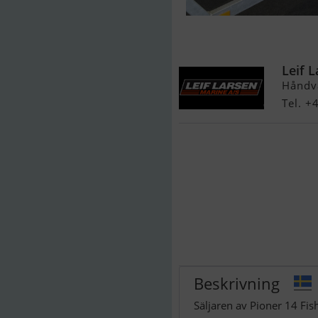
Pioner 14 Fish
Garmin
Leif 
Håndv
Tel. +
Beskrivning
Säljaren av Pioner 14 Fis