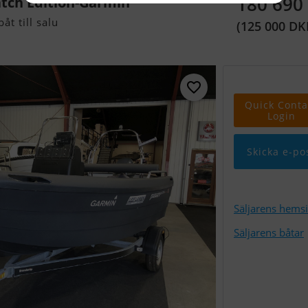
180 690
atch Edition-Garmin
t till salu
(125 000 DK
Quick Conta
Login
Skicka e-po
Säljarens hems
Säljarens båtar