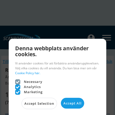
Denna webbplats använder
cookies.
Tillbaka
Liknande Motorbåt
Vi använder cookies för att förbättra användarupplevelsen.
Välj vilka cookies du vill använda. Du kan läsa mer om vår
River 420XR
Cookie Policy här.
Årsmodell 2025, Motorbåt till salu
Necessary
Baadhuset A/S, Danmark
Analytics
Marketing
115 350 SEK
(79 800 DKK)
Accept All
Accept Selection