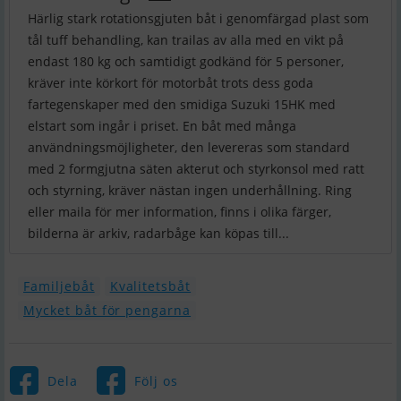
Härlig stark rotationsgjuten båt i genomfärgad plast som
tål tuff behandling, kan trailas av alla med en vikt på
endast 180 kg och samtidigt godkänd för 5 personer,
kräver inte körkort för motorbåt trots dess goda
fartegenskaper med den smidiga Suzuki 15HK med
elstart som ingår i priset. En båt med många
användningsmöjligheter, den levereras som standard
med 2 formgjutna säten akterut och styrkonsol med ratt
och styrning, kräver nästan ingen underhållning. Ring
eller maila för mer information, finns i olika färger,
bilderna är arkiv, radarbåge kan köpas till...
Familjebåt
Kvalitetsbåt
Mycket båt för pengarna
Dela
Följ os