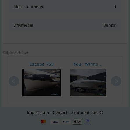
Motor, nummer
1
Drivmedel
Bensin
Säljarens båtar
Escape 750
Four Winns ..
Gen
Impressum - Contact - Scanboat.com ®