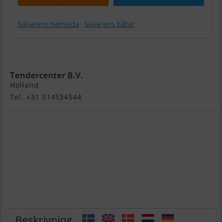
Säljarens hemsida
Säljarens båtar
Scout
215Xsf
Tendercenter B.V.
Holland
Tel. +31 514534544
Beskrivning