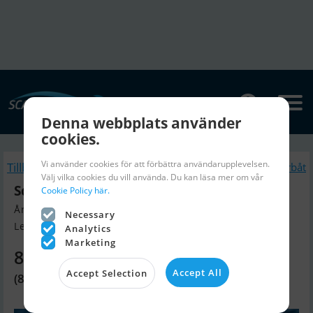
Denna webbplats använder
cookies.
Vi använder cookies för att förbättra användarupplevelsen.
Tillbaka
Liknande Motorbåt
Välj vilka cookies du vill använda. Du kan läsa mer om vår
Scout 215Xsf
Cookie Policy här.
Årsmodell 2020, Motorbåt till salu
Necessary
Lemmer, Holland
Analytics
Marketing
874 050 SEK
Accept All
Accept Selection
(81 000 EUR)