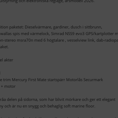
lstyrning och elektroniska reglage, årsmodell 2026.
ition paketet: Dieselvärmare, gardiner, dusch i sittbrunn,
, wallas spis med värmelock, Simrad NSS9 evo3 GPS/kartplotter 
ion-stereo msra70n med 6 högtalare , vesselview link, dab-radiop
aket.
l akter
l
 trim Mercury First Mate startspärr Motorlås Securmark
 + motor
åa delen på sidorna, som har blivit mörkare och ger ett elegant
ny och är nu en snygg och behaglig soft marine floor.