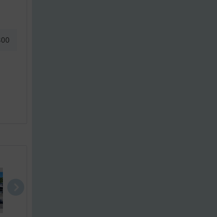
300
Silver Hawk..
Sandström 5..
Anytec 868 .