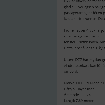
D77 är utvecklad för snab
glädje. Överlägsen naviga
passagerarna gör båten pe
kvällar i sittbrunnen. Det
I ruffen sover 4 vuxna go
sina många ventiler och l
fönster. I sittbrunnen, om
Detta innehåller spis, ky
Uttern D77 har mycket god
vindrutetorkare kan förlä
ombord.
Märke: UTTERN Modell: 
Båttyp: Daycruiser
Årsmodell: 2024
Längd: 7,69 meter