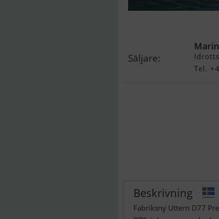
Uttern D77
Marin
Idrott
Säljare:
Tel. 
Beskrivning
Fabriksny Uttern D77 Pr