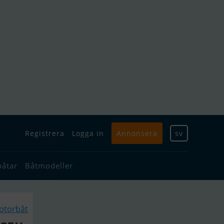
Registrera
Logga in
Annonsera
sv
båtar
Båtmodeller
otorbåt