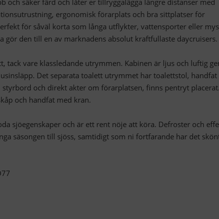
b och säker färd och låter er tillryggalägga längre distanser med
tionsutrustning, ergonomisk förarplats och bra sittplatser för
rfekt för såväl korta som långa utflykter, vattensporter eller mys
ta gör den till en av marknadens absolut kraftfullaste daycruisers.
tt, tack vare klassledande utrymmen. Kabinen är ljus och luftig 
jusinsläpp. Det separata toalett utrymmet har toalettstol, handfat
 styrbord och direkt akter om förarplatsen, finns pentryt placerat
lskåp och handfat med kran.
a sjöegenskaper och är ett rent nöje att köra. Defroster och effe
nga säsongen till sjöss, samtidigt som ni fortfarande har det skön
D77