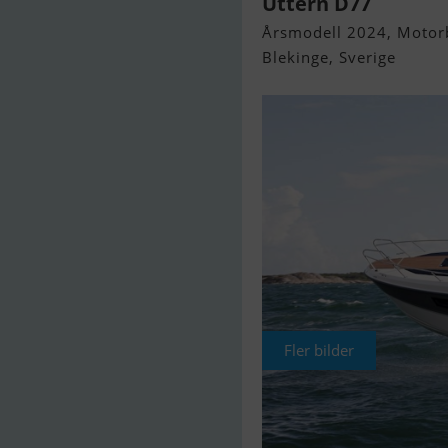
Uttern D77
Årsmodell 2024, Motorbå
Blekinge, Sverige
Fler bilder