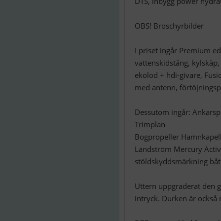
DTS, inbygg power hydrau
OBS! Broschyrbilder
I priset ingår Premium ed
vattenskidstång, kylskåp
ekolod + hdi-givare, Fus
med antenn, förtöjningsp
Dessutom ingår: Ankarspe
Trimplan
Bogpropeller Hamnkapel
Landström Mercury Active
stöldskyddsmärkning båt
Uttern uppgraderat den gr
intryck. Durken är också 