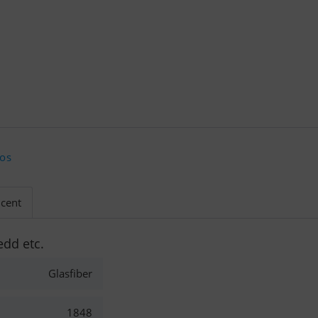
 os
cent
edd etc.
Glasfiber
1848