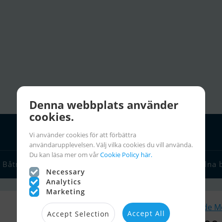
Denna webbplats använder
cookies.
Vi använder cookies för att förbättra
användarupplevelsen. Välj vilka cookies du vill använda.
Du kan läsa mer om vår
Cookie Policy här.
Båtmäklare
Seglarlänkar
Chartra
Seglarinfo
Stulna 
Necessary
Analytics
Marketing
Liknande M
Accept All
Accept Selection