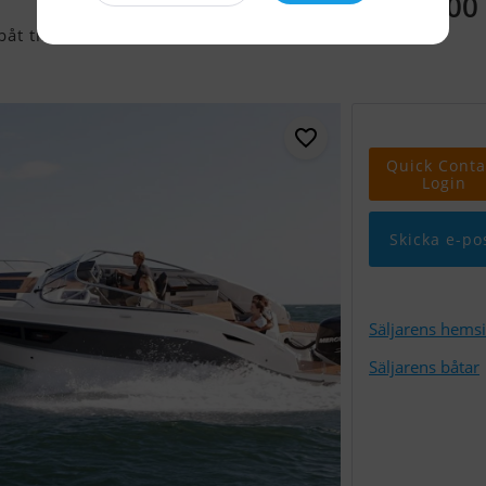
1 399 000
t till salu
Quick Conta
Login
Skicka e-po
Säljarens hems
Säljarens båtar