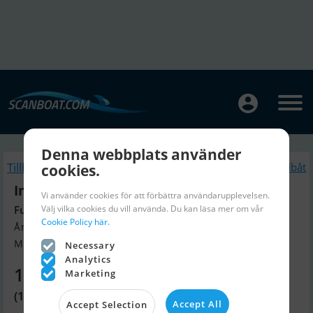
Denna webbplats använder
Tillbaka
cookies.
Liknande Segelbåt
International 806
Vi använder cookies för att förbättra användarupplevelsen.
Välj vilka cookies du vill använda. Du kan läsa mer om vår
Full Utrustning Finns För Tillfället i Lager
Cookie Policy här.
Årsmodell 1996, Segelbåt till salu
Miesbach, Tyskland
Necessary
Analytics
182 360 SEK
Marketing
(16 900 EUR)
Accept All
Accept Selection