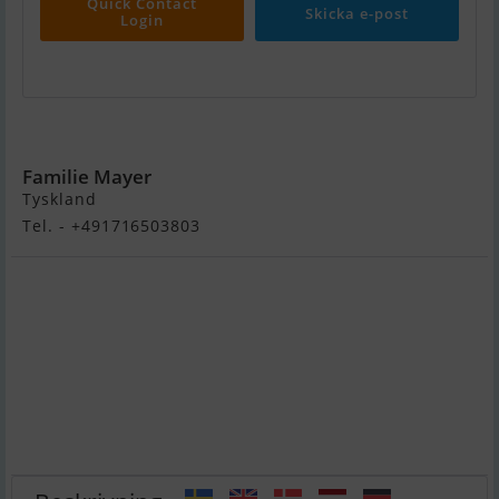
Quick Contact
Skicka e-post
Login
International 806
Familie Mayer
Tyskland
Tel. - +491716503803