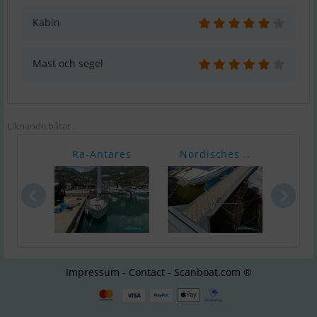
Kabin
Mast och segel
Liknande båtar
Ra-Antares
Nordisches ..
Mona
Impressum - Contact - Scanboat.com ®