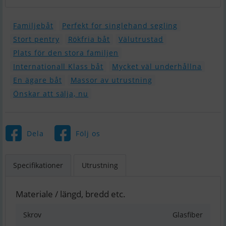
Familjebåt
Perfekt for singlehand segling
Stort pentry
Rökfria båt
Välutrustad
Plats för den stora familjen
Internationall Klass båt
Mycket väl underhållna
En ägare båt
Massor av utrustning
Önskar att sälja, nu
Dela
Följ os
Specifikationer
Utrustning
Materiale / längd, bredd etc.
Skrov
Glasfiber