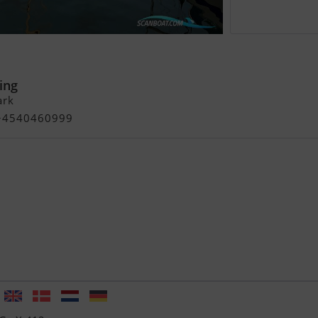
2
ing
rk
- +4540460999