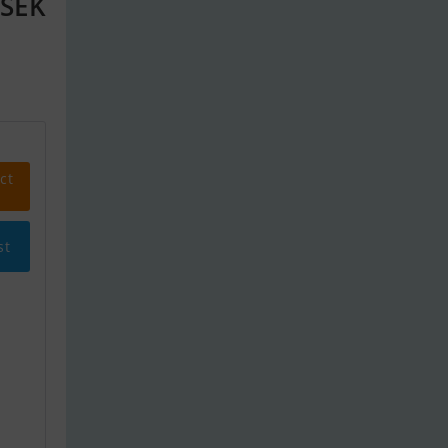
 SEK
ct
st