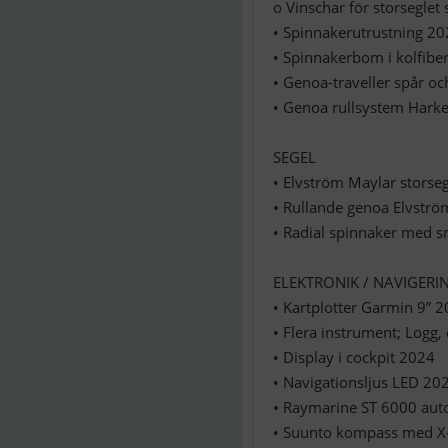
o Vinschar för storseglet
• Spinnakerutrustning 2
• Spinnakerbom i kolfibe
• Genoa-traveller spår oc
• Genoa rullsystem Hark
SEGEL
• Elvström Maylar storse
• Rullande genoa Elvstr
• Radial spinnaker med s
ELEKTRONIK / NAVIGERI
• Kartplotter Garmin 9” 
• Flera instrument; Logg,
• Display i cockpit 2024
• Navigationsljus LED 20
• Raymarine ST 6000 aut
• Suunto kompass med X