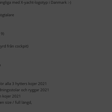
lgängliga med X-yacht-logotyp i Danmark :-)
ögtalare
19)
tyrd från cockpit)
n
ör alla 3 hytters kojer 2021
redningsstolar och ryggar 2021
och kojer 2021
n size / full längd,