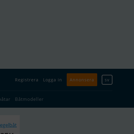
Registrera
Logga in
Annonsera
sv
båtar
Båtmodeller
egelbåt