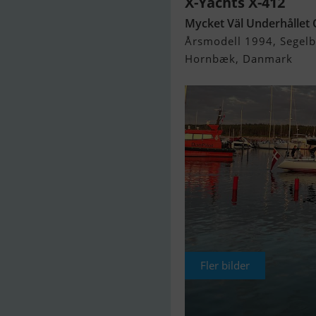
X-Yachts X-412
Mycket Väl Underhållet 
Årsmodell 1994, Segelbå
Hornbæk, Danmark
Fler bilder