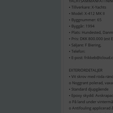
YACHTSAMMANFATTNING
• Tillverkare: X-Yachts
• Model: X-412 MK II
• Byggnummer: 65
• Byggår: 1994
• Plats: Hundested, Dan
• Pris: DKK 800.000 (est
• Säljare: F Biering,
• Telefon:
• E-post:
frikkeb@icloud
EXTERIÖRDETALJER
• Vit skrov med röda rän
o Noggrant polerad, vaxad
• Standard djupgående
• Epoxy skydd: Avskrapad
o På land under vinterm
o Antifouling applicerad å