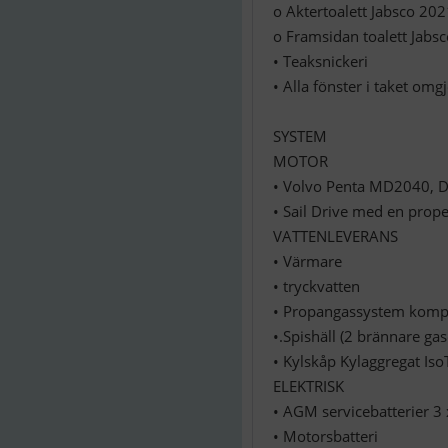
o Aktertoalett Jabsco 202
o Framsidan toalett Jabs
• Teaksnickeri
• Alla fönster i taket om
SYSTEM
MOTOR
• Volvo Penta MD2040, D
• Sail Drive med en prope
VATTENLEVERANS
• Värmare
• tryckvatten
• Propangassystem komple
•.Spishäll (2 brännare ga
• Kylskåp Kylaggregat I
ELEKTRISK
• AGM servicebatterier 3 
• Motorsbatteri