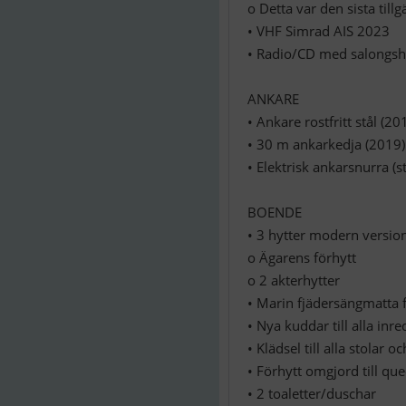
o Detta var den sista til
• VHF Simrad AIS 2023
• Radio/CD med salongsh
ANKARE
• Ankare rostfritt stål (20
• 30 m ankarkedja (2019)
• Elektrisk ankarsnurra (s
BOENDE
• 3 hytter modern versio
o Ägarens förhytt
o 2 akterhytter
• Marin fjädersängmatta f
• Nya kuddar till alla in
• Klädsel till alla stolar 
• Förhytt omgjord till quee
• 2 toaletter/duschar