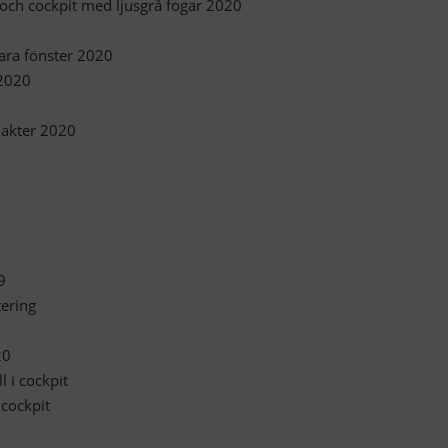
 och cockpit med ljusgrå fogar 2020
bara fönster 2020
 2020
h akter 2020
9
tering
20
l i cockpit
l cockpit