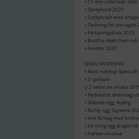
• 11 mm solid teak; däck
• Sprayhood 2020
• Cockpit-tält med avtag
• Täckning för storseglet
• Förtöjningslinor 2023
• Rostfria cleats fram oc
• Fendrar 2020
SEGELHANTERING
• Mast masttop Sparcraft
• 3 spridare
o 2 nedre set ersatta 201
• Hydraulisk akterstagjus
• Stående rigg: Rodrig
• Rörlig rigg: Dynema 20
• Inre förstag med kontrol
• All rörlig rigg dragen til
• Harken vinschar