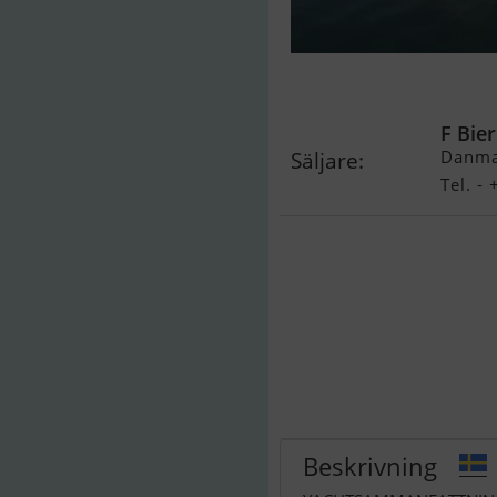
X-Yachts X-41
F Bier
Danma
Säljare:
Tel. 
Beskrivning