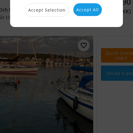
1 156 390
Och Flera Nyliga Uppgraderingar
Accept All
Accept Selection
(800 000 DKK)
t till salu
Quick Conta
Login
Skicka e-po