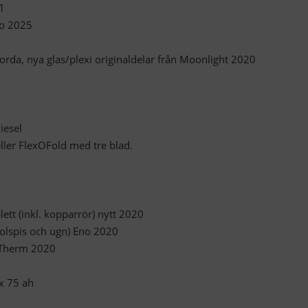
1
co 2025
gjorda, nya glas/plexi originaldelar från Moonlight 2020
iesel
ller FlexOFold med tre blad.
tt (inkl. kopparrör) nytt 2020
solspis och ugn) Eno 2020
soTherm 2020
x 75 ah