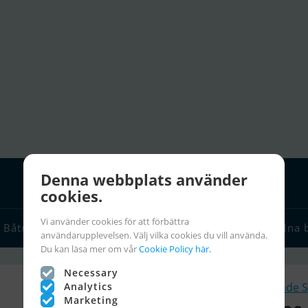
Denna webbplats använder
cookies.
Vi använder cookies för att förbättra
Båtmäklare
Seglarlänkar
Chartra
Seglarinfo
Stulna 
användarupplevelsen. Välj vilka cookies du vill använda.
Du kan läsa mer om vår
Cookie Policy här.
Necessary
Analytics
Liknande S
Marketing