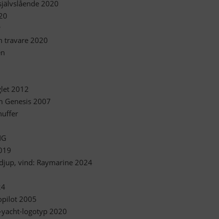
 självslående 2020
020
r
h travare 2020
en
glet 2012
öm Genesis 2007
nuffer
NG
2019
 djup, vind: Raymarine 2024
24
opilot 2005
-yacht-logotyp 2020