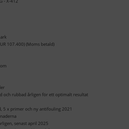
 - X-412
mark
 EUR 107.400) (Moms betald)
.com
der
 och rubbad årligen för ett optimalt resultat
, 5 x primer och ny antifouling 2021
ånaderna
rligen, senast april 2025