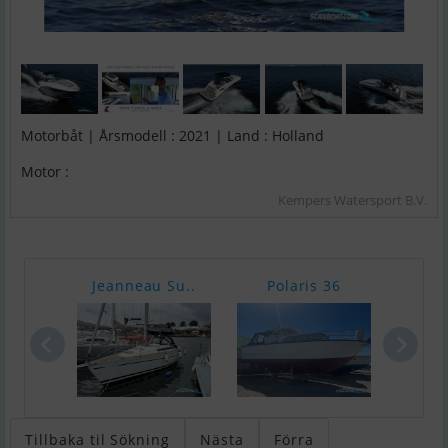
Motorbåt | Årsmodell : 2021 | Land : Holland
Motor :
Kempers Watersport B.V.
Jeanneau Su..
Polaris 36
Flev
Tillbaka til Sökning
Nästa
Förra