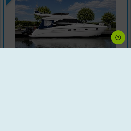
Motorbåd | Årgang : 2008 | Land : Danmark
Motor : Perfect Bliss