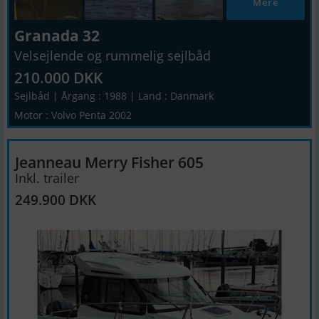
Mere
Granada 32
Velsejlende og rummelig sejlbåd
210.000 DKK
Sejlbåd | Årgang : 1988 | Land : Danmark
Motor : Volvo Penta 2002
Jeanneau Merry Fisher 605
Inkl. trailer
249.900 DKK