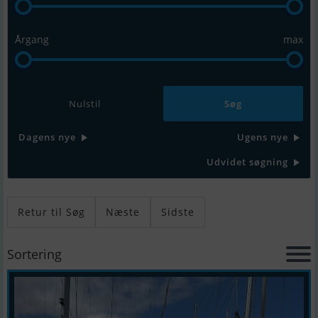
Årgang
max
Nulstil
Dagens nye
Ugens nye
Udvidet søgning
Retur til Søg
Næste
Sidste
Sortering