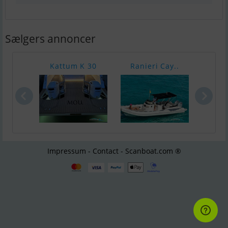
Sælgers annoncer
Kattum K 30
Ranieri Cay..
Bayl
Impressum - Contact - Scanboat.com ®