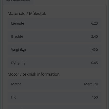
Materiale / Målestok
Længde
6,23
Bredde
2,40
Vægt (kg)
1420
Dybgang
0,45
Motor / teknisk information
Motor
Mercury
HK
150