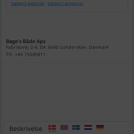
Sælgers webside
Sælgers annoncer
4 hk Yamaha 4
Takt Med Kort
Ben
Bøge's Både Aps
Fabriksvej 2-4, DK 6640 Lunderskov, Danmark
Tlf. +45 75585811
Beskrivelse