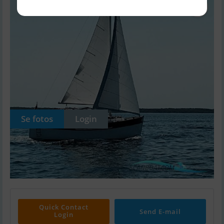
Se fotos
Login
Quick Contact
Send E-mail
Login