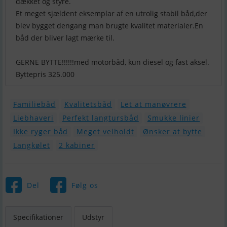
dækket og styre.
Et meget sjældent eksemplar af en utrolig stabil båd,der
blev bygget dengang man brugte kvalitet materialer.En
båd der bliver lagt mærke til.
GERNE BYTTE!!!!!!med motorbåd, kun diesel og fast aksel.
Familiebåd
Kvalitetsbåd
Let at manøvrere
Liebhaveri
Perfekt langtursbåd
Smukke linier
Ikke ryger båd
Meget velholdt
Ønsker at bytte
Langkølet
2 kabiner
Del
Følg os
Specifikationer
Udstyr