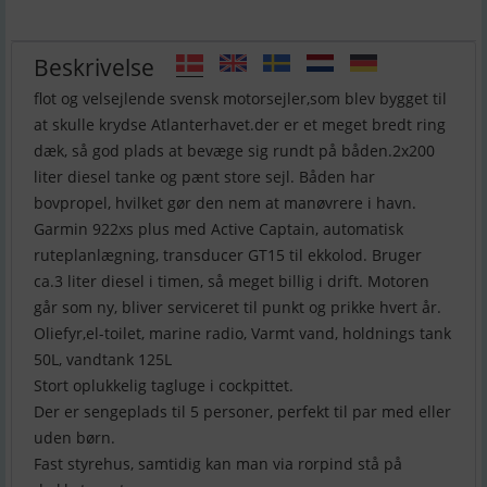
Beskrivelse
flot og velsejlende svensk motorsejler,som blev bygget til
at skulle krydse Atlanterhavet.der er et meget bredt ring
dæk, så god plads at bevæge sig rundt på båden.2x200
liter diesel tanke og pænt store sejl. Båden har
bovpropel, hvilket gør den nem at manøvrere i havn.
Garmin 922xs plus med Active Captain, automatisk
ruteplanlægning, transducer GT15 til ekkolod. Bruger
ca.3 liter diesel i timen, så meget billig i drift. Motoren
går som ny, bliver serviceret til punkt og prikke hvert år.
Oliefyr,el-toilet, marine radio, Varmt vand, holdnings tank
50L, vandtank 125L
Stort oplukkelig tagluge i cockpittet.
Der er sengeplads til 5 personer, perfekt til par med eller
uden børn.
Fast styrehus, samtidig kan man via rorpind stå på