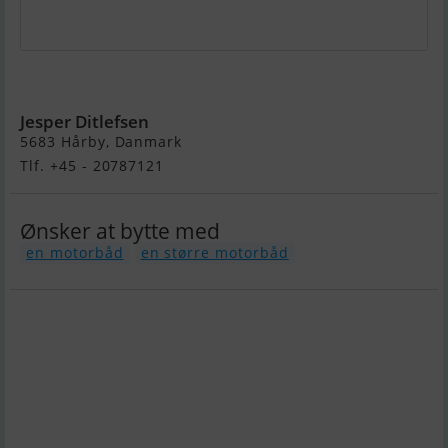
Johnson 30 ms900
Jesper Ditlefsen
5683 Hårby, Danmark
Tlf. +45 - 20787121
Ønsker at bytte med
en motorbåd
en større motorbåd