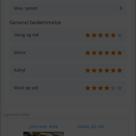
Max. speed
9
Generel bedømmelse
Skrog og Køl
Motor
Kahyt
Mast og sejl
Lignende både
Johnson 6HK
Volvo D2-60..
Merc