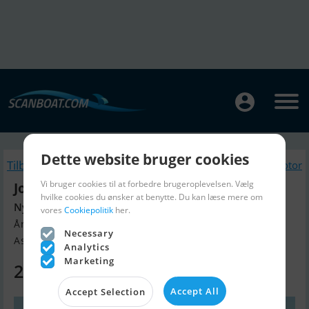
Dette website bruger cookies
Tilbage
Lignende Bådmotor
Vi bruger cookies til at forbedre brugeroplevelsen. Vælg
Johnson 30 ms900
hvilke cookies du ønsker at benytte. Du kan læse mere om
Nyere motor, sejlklar
vores
Cookiepolitik
her.
Årgang 1980, Bådmotor til salg
Necessary
Assens, Danmark
Analytics
Marketing
298.000 DKK
Accept All
Accept Selection