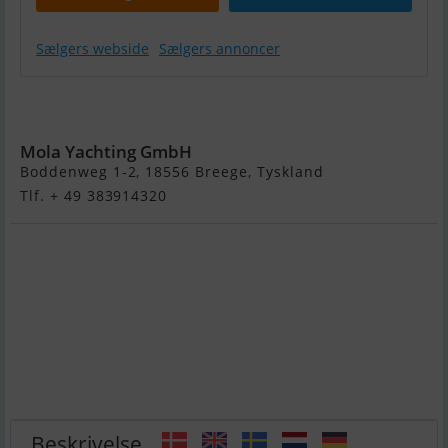
Sælgers webside
Sælgers annoncer
Volvo D2-60
inkl. 150S
Mola Yachting GmbH
Boddenweg 1-2, 18556 Breege, Tyskland
Tlf. + 49 383914320
Beskrivelse