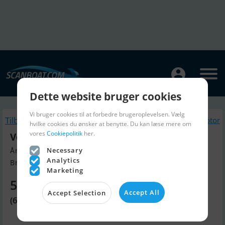
Dette website bruger cookies
Vi bruger cookies til at forbedre brugeroplevelsen. Vælg
Tilbage
Lignende Bådmotor
hvilke cookies du ønsker at benytte. Du kan læse mere om
vores
Cookiepolitik
her.
Volvo 150S
Necessary
Årgang 2026, Bådmotor til salg
Analytics
Breege, Tyskland
Marketing
51.510 DKK
Accept All
Accept Selection
(6.900 EUR)