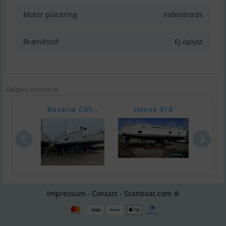
Motor placering
Indenbords
Brændstof
Ej oplyst
Sælgers annoncer
Bavaria C45..
Hanse 418
Bava
Impressum - Contact - Scanboat.com ®