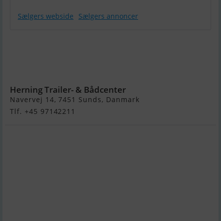
Sælgers webside
Sælgers annoncer
Mercury F20
hk Ept 4-Takt -
Spar KR.
3.455,- Spris !
Herning Trailer- & Bådcenter
Navervej 14, 7451 Sunds, Danmark
Tlf. +45 97142211