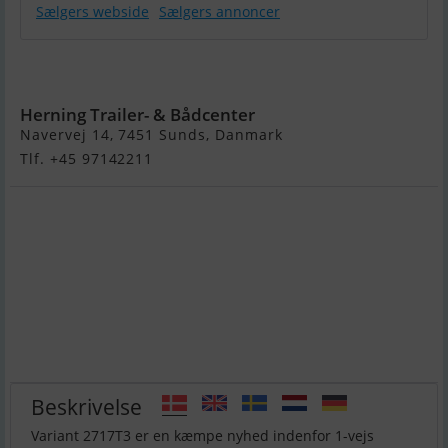
Sælgers webside
Sælgers annoncer
Variant 2717
T3
Herning Trailer- & Bådcenter
Navervej 14, 7451 Sunds, Danmark
Tlf. +45 97142211
Beskrivelse
Variant 2717T3 er en kæmpe nyhed indenfor 1-vejs