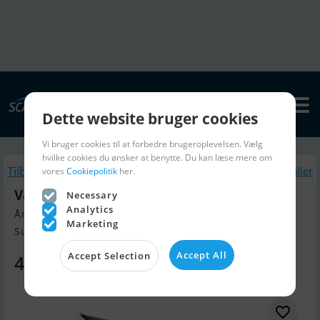
Dette website bruger cookies
Vi bruger cookies til at forbedre brugeroplevelsen. Vælg
hvilke cookies du ønsker at benytte. Du kan læse mere om
Tilbage
Lignende Bådtrailer
vores
Cookiepolitik
her.
Variant 2717 T3
Necessary
Analytics
Årgang 2025, Bådtrailer til salg
Marketing
Sunds, Danmark
Accept All
Accept Selection
47.475 DKK