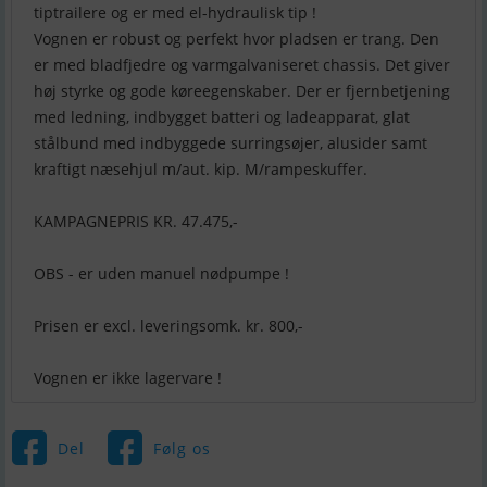
tiptrailere og er med el-hydraulisk tip !
Vognen er robust og perfekt hvor pladsen er trang. Den
er med bladfjedre og varmgalvaniseret chassis. Det giver
høj styrke og gode køreegenskaber. Der er fjernbetjening
med ledning, indbygget batteri og ladeapparat, glat
stålbund med indbyggede surringsøjer, alusider samt
kraftigt næsehjul m/aut. kip. M/rampeskuffer.
KAMPAGNEPRIS KR. 47.475,-
OBS - er uden manuel nødpumpe !
Prisen er excl. leveringsomk. kr. 800,-
Vognen er ikke lagervare !
Del
Følg os