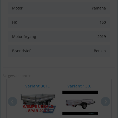
Motor
Yamaha
HK
150
Motor årgang
2019
Brændstof
Benzin
Sælgers annoncer
Variant 301..
Variant 130..
Chap