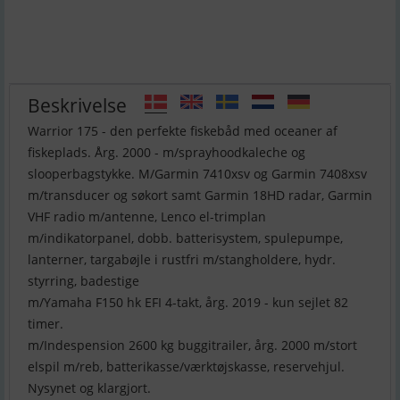
Beskrivelse
Warrior 175 - den perfekte fiskebåd med oceaner af
fiskeplads. Årg. 2000 - m/sprayhoodkaleche og
slooperbagstykke. M/Garmin 7410xsv og Garmin 7408xsv
m/transducer og søkort samt Garmin 18HD radar, Garmin
VHF radio m/antenne, Lenco el-trimplan
m/indikatorpanel, dobb. batterisystem, spulepumpe,
lanterner, targabøjle i rustfri m/stangholdere, hydr.
styrring, badestige
m/Yamaha F150 hk EFI 4-takt, årg. 2019 - kun sejlet 82
timer.
m/Indespension 2600 kg buggitrailer, årg. 2000 m/stort
elspil m/reb, batterikasse/værktøjskasse, reservehjul.
Nysynet og klargjort.