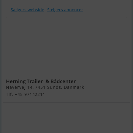
Sælgers webside
Sælgers annoncer
Warrior 175
m/Yamaha
F150 hk 4-Takt
og
Indespension
2600 kg
Boggitrailer -
Solgt !
Herning Trailer- & Bådcenter
Navervej 14, 7451 Sunds, Danmark
Tlf. +45 97142211