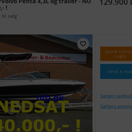
129.900
olvo Penta 4,3L og trailer - NU
- !
til salg
Quick Conta
Login
Send E-mai
Sælgers websid
Sælgers annonc