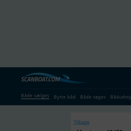
Både sælges
Bytte båd
Både søges
Bådudst
Tilbage