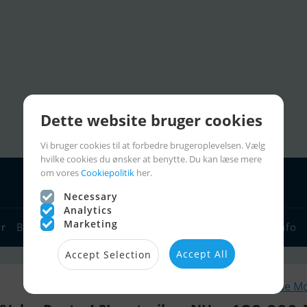
Dette website bruger cookies
Vi bruger cookies til at forbedre brugeroplevelsen. Vælg
hvilke cookies du ønsker at benytte. Du kan læse mere
om vores
Cookiepolitik
her.
Necessary
Analytics
Marketing
yr
Bådforhandlere
Sejlerlinks
Bådcharter
Sejlerinfo
Accept All
Accept Selection
Lignende M