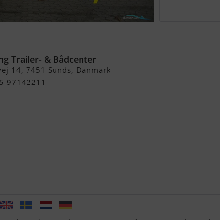
FS m/Volvo Penta 4,3L og
EDSAT KR.: 40.000,- !
ng Trailer- & Bådcenter
vej 14, 7451 Sunds, Danmark
+45 97142211