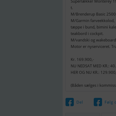
Superlækker Monterey 194
t.
M/Brenderup Basic 2500 k
M/Garmin farveekkolod, 
tæppe i bund, bimini kal
teakbord i cockpit.
M/vandski og wakeboard
Motor er nyserviceret. Trai
Kr. 169.900,-
NU NEDSAT MED KR.: 40.
HER OG NU KR.: 129.900,
(Båden sælges i kommiss
Del
Følg 