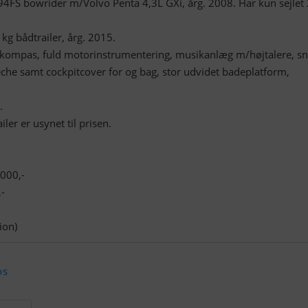
FS bowrider m/Volvo Penta 4,3L GXi, årg. 2008. Har kun sejlet
g bådtrailer, årg. 2015.
kompas, fuld motorinstrumentering, musikanlæg m/højtalere, sn
eche samt cockpitcover for og bag, stor udvidet badeplatform,
.
ler er usynet til prisen.
000,-
-
ion)
os