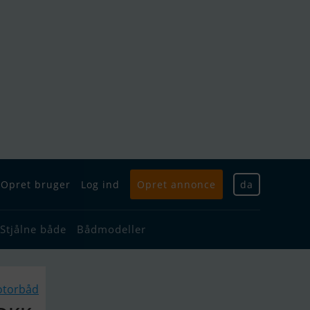
Opret bruger
Log ind
Opret annonce
da
Stjålne både
Bådmodeller
otorbåd