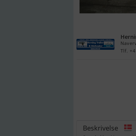
Monterey 194
trailer - NU N
Herni
Naver
Tlf. 
Beskrivelse