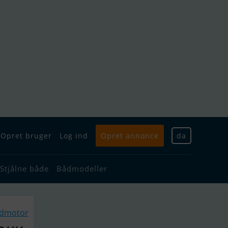
Opret bruger
Log ind
Opret annonce
da
Stjålne både
Bådmodeller
ådmotor