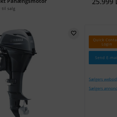
25.999
akt Påhængsmotor
til salg
Quick Conta
Login
Send E-mai
Sælgers websid
Sælgers annonc