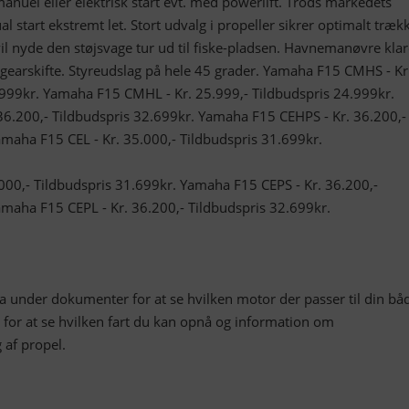
manuel eller elektrisk start evt. med powerlift. Trods markedets
l start ekstremt let. Stort udvalg i propeller sikrer optimalt trækk
il nyde den støjsvage tur ud til fiske-pladsen. Havnemanøvre klar
earskifte. Styreudslag på hele 45 grader. Yamaha F15 CMHS - Kr
.999kr. Yamaha F15 CMHL - Kr. 25.999,- Tildbudspris 24.999kr.
6.200,- Tildbudspris 32.699kr. Yamaha F15 CEHPS - Kr. 36.200,-
amaha F15 CEL - Kr. 35.000,- Tildbudspris 31.699kr.
000,- Tildbudspris 31.699kr. Yamaha F15 CEPS - Kr. 36.200,-
amaha F15 CEPL - Kr. 36.200,- Tildbudspris 32.699kr.
kta under dokumenter for at se hvilken motor der passer til din bå
 for at se hvilken fart du kan opnå og information om
 af propel.