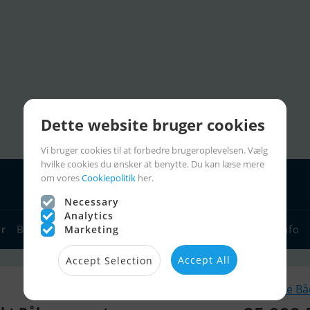
Dette website bruger cookies
Vi bruger cookies til at forbedre brugeroplevelsen. Vælg
hvilke cookies du ønsker at benytte. Du kan læse mere
om vores
Cookiepolitik
her.
Necessary
Analytics
yr
Bådforhandlere
Sejlerlinks
Bådcharter
Sejlerinfo
Marketing
Accept All
Accept Selection
Lignende B