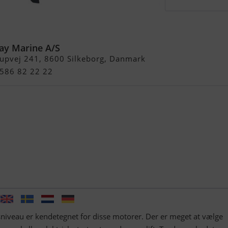
K 4-Takt Påhængsmotor
ay Marine A/S
rupvej 241, 8600 Silkeborg, Danmark
4586 82 22 22
sniveau er kendetegnet for disse motorer. Der er meget at vælge