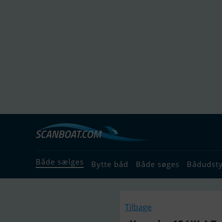
Både sælges
Bytte båd
Både søges
Bådudst
Tilbage