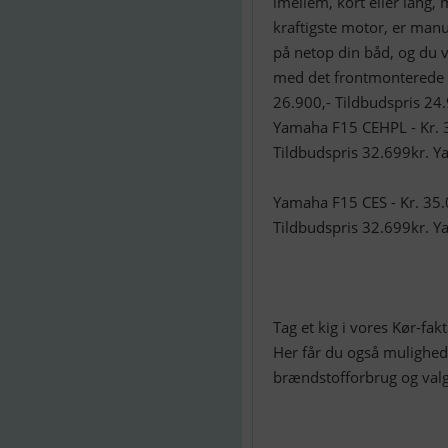
imellem, kort eller lang, 
kraftigste motor, er manua
på netop din båd, og du v
med det frontmonterede g
26.900,- Tildbudspris 24
Yamaha F15 CEHPL - Kr. 3
Tildbudspris 32.699kr. Y
Yamaha F15 CES - Kr. 35.
Tildbudspris 32.699kr. Y
Tag et kig i vores Kør-fa
Her får du også mulighed
brændstofforbrug og valg