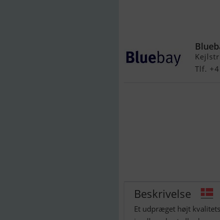
Yamaha 15 H
Blueb
Kejlst
Tlf. +
Beskrivelse
Et udpræget højt kvalitet