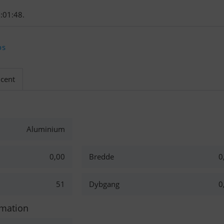
:01:48.
os
cent
Aluminium
0,00
Bredde
0
51
Dybgang
0
rmation