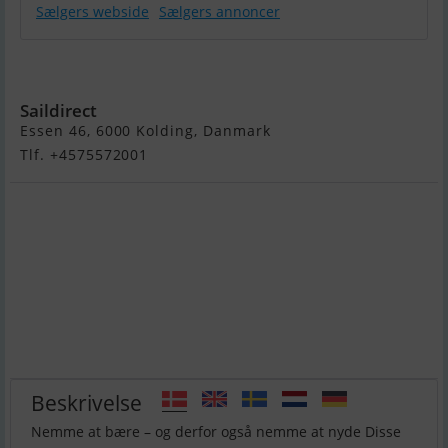
Sælgers webside
Sælgers annoncer
Yamaha 4 HK
Saildirect
Essen 46, 6000 Kolding, Danmark
Tlf. +4575572001
Beskrivelse
Nemme at bære – og derfor også nemme at nyde Disse