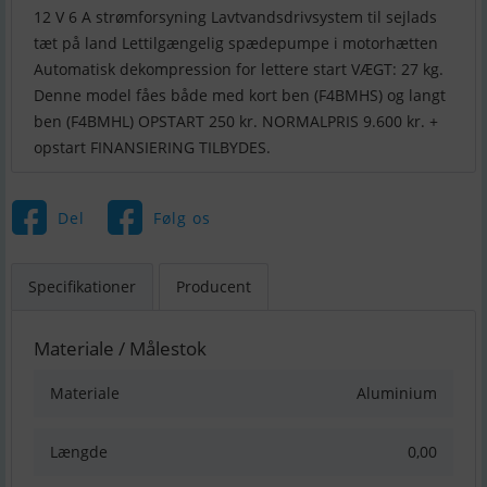
12 V 6 A strømforsyning Lavtvandsdrivsystem til sejlads
tæt på land Lettilgængelig spædepumpe i motorhætten
Automatisk dekompression for lettere start VÆGT: 27 kg.
Denne model fåes både med kort ben (F4BMHS) og langt
ben (F4BMHL) OPSTART 250 kr. NORMALPRIS 9.600 kr. +
opstart FINANSIERING TILBYDES.
Del
Følg os
Specifikationer
Producent
Materiale / Målestok
Materiale
Aluminium
Længde
0,00