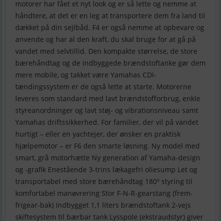
motorer har fået et nyt look og er så lette og nemme at
håndtere, at det er en leg at transportere dem fra land til
dækket på din sejlbåd. F4 er også nemme at opbevare og
anvende og har al den kraft, du skal bruge for at gå på
vandet med selvtillid. Den kompakte størrelse, de store
bærehåndtag og de indbyggede brændstoftanke gør dem
mere mobile, og takket være Yamahas CDI-
tændingssystem er de også lette at starte. Motorerne
leveres som standard med lavt brændstofforbrug, enkle
styreanordninger og lavt støj- og vibrationsniveau samt
Yamahas driftssikkerhed. For familier, der vil på vandet
hurtigt – eller en yachtejer, der ønsker en praktisk
hjælpemotor – er F6 den smarte løsning. Ny model med
smart, grå motorhætte Ny generation af Yamaha-design
og -grafik Enestående 3-trins lækagefri oliesump Let og
transportabel med store bærehåndtag 180º styring til
komfortabel manøvrering Stor F-N-R-gearstang (frem-
frigear-bak) Indbygget 1,1 liters brændstoftank 2-vejs
skiftesystem til bærbar tank Lysspole (ekstraudstyr) giver