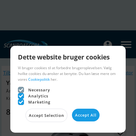
Dette website bruger cookies
Vi bruger cookies til at forbedre brugeroplevelsen. Vælg
Tilbage
Lignende Bådmotor
hvilke cookies du ønsker at benytte. Du kan læse mere om
vores
Cookiepolitik
her.
Yamaha 4 HK
Necessary
Årgang 2026, Bådmotor til salg
Analytics
Kolding, Danmark
Marketing
8.900 DKK
Accept All
Accept Selection