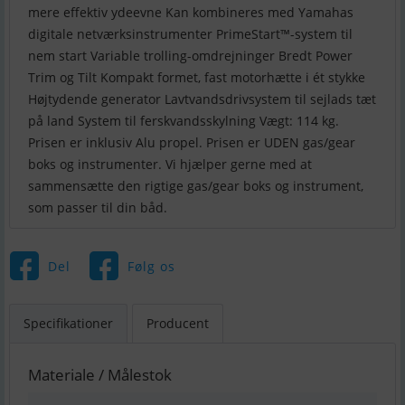
mere effektiv ydeevne Kan kombineres med Yamahas
digitale netværksinstrumenter PrimeStart™-system til
nem start Variable trolling-omdrejninger Bredt Power
Trim og Tilt Kompakt formet, fast motorhætte i ét stykke
Højtydende generator Lavtvandsdrivsystem til sejlads tæt
på land System til ferskvandsskylning Vægt: 114 kg.
Prisen er inklusiv Alu propel. Prisen er UDEN gas/gear
boks og instrumenter. Vi hjælper gerne med at
sammensætte den rigtige gas/gear boks og instrument,
som passer til din båd.
Del
Følg os
Specifikationer
Producent
Materiale / Målestok