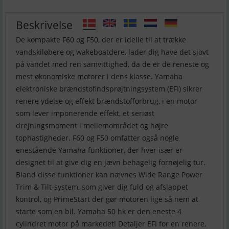
Beskrivelse
De kompakte F60 og F50, der er idelle til at trække
vandskiløbere og wakeboatdere, lader dig have det sjovt
på vandet med ren samvittighed, da de er de reneste og
mest økonomiske motorer i dens klasse. Yamaha
elektroniske brændstofindsprøjtningsystem (EFI) sikrer
renere ydelse og effekt brændstofforbrug, i en motor
som lever imponerende effekt, et seriøst
drejningsmoment i mellemområdet og højre
tophastigheder. F60 og F50 omfatter også nogle
enestående Yamaha funktioner, der hver især er
designet til at give dig en jævn behagelig fornøjelig tur.
Bland disse funktioner kan nævnes Wide Range Power
Trim & Tilt-system, som giver dig fuld og afslappet
kontrol, og PrimeStart der gør motoren lige så nem at
starte som en bil. Yamaha 50 hk er den eneste 4
cylindret motor på markedet! Detaljer EFI for en renere,