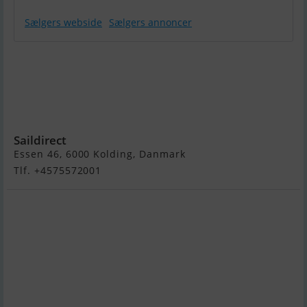
Sælgers webside
Sælgers annoncer
Yamaha 50 hk
- Fjernbetjent,
Elektrisk
Start, Power
Trim
Saildirect
Essen 46, 6000 Kolding, Danmark
Tlf. +4575572001