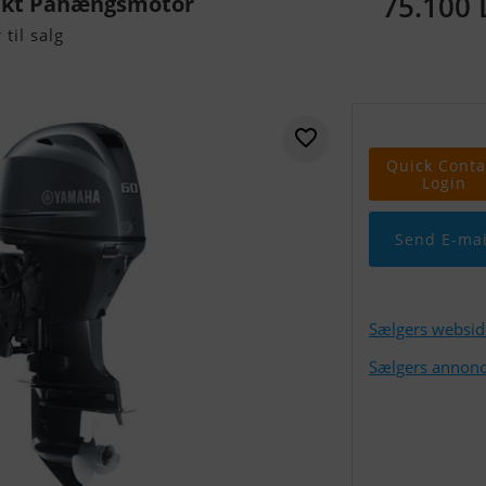
75.100
akt Påhængsmotor
til salg
Quick Conta
Login
Send E-mai
Sælgers websid
Sælgers annonc