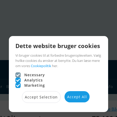
Dette website bruger cookies
Vi bruger cookies til at forbedre brugeroplevelsen. Vælg
hvilke cookies du ønsker at benytte. Du kan læse mere
om vores
Cookiepolitik
her.
Necessary
Analytics
Marketing
yr
Bådforhandlere
Sejlerlinks
Bådcharter
Sejlerinfo
Accept All
Accept Selection
Lignende B