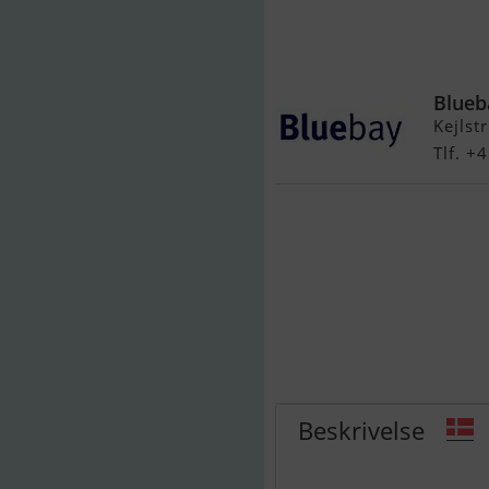
Yamaha 60 H
Blueb
Kejlst
Tlf. +
Beskrivelse