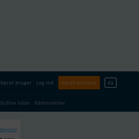
Opret bruger
Log ind
Opret annonce
da
Stjålne både
Bådmodeller
ådmotor