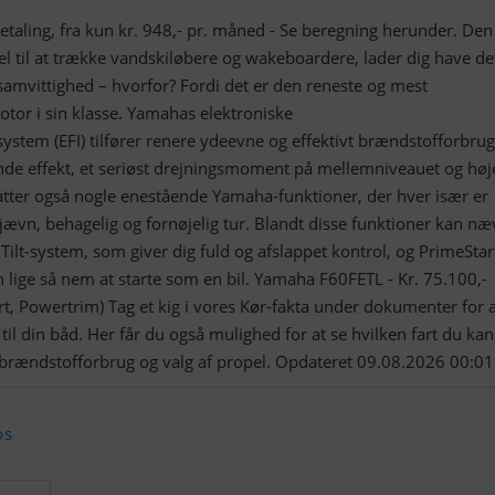
taling, fra kun kr. 948,- pr. måned - Se beregning herunder. Den
l til at trække vandskiløbere og wakeboardere, lader dig have de
samvittighed – hvorfor? Fordi det er den reneste og mest
or i sin klasse. Yamahas elektroniske
stem (EFI) tilfører renere ydeevne og effektivt brændstofforbrug 
e effekt, et seriøst drejningsmoment på mellemniveauet og høj
tter også nogle enestående Yamaha-funktioner, der hver især er
n jævn, behagelig og fornøjelig tur. Blandt disse funktioner kan n
ilt-system, som giver dig fuld og afslappet kontrol, og PrimeSta
lige så nem at starte som en bil. Yamaha F60FETL - Kr. 75.100,-
rt, Powertrim) Tag et kig i vores Kør-fakta under dokumenter for a
til din båd. Her får du også mulighed for at se hvilken fart du kan
rændstofforbrug og valg af propel. Opdateret 09.08.2026 00:01
os