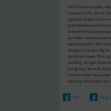
Kan finansieres uden udbe
kompakte F60, der er idee
sjovt på vandet med ren 
brændstoføkonomiske mot
brændstofindsprøjtningssy
en motor med imponerend
tophastigheder. F60 omfa
designet til at give dig e
det Brede Power Trim og T
tænding, der gør motoren 
(Langt ben, Remote, Elsta
hvilken motor der passer 
opnå og information om b
Del
Følg 