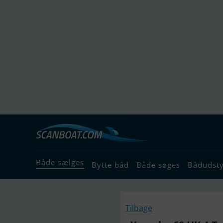
Både sælges
Bytte båd
Både søges
Bådudst
Tilbage