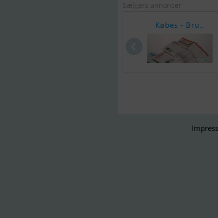
Sælgers annoncer
Købes - Bru..
Impress