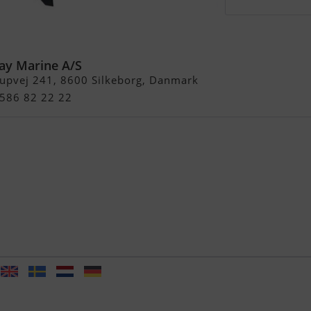
K 4-Takt Påhængsmotor
ay Marine A/S
rupvej 241, 8600 Silkeborg, Danmark
4586 82 22 22