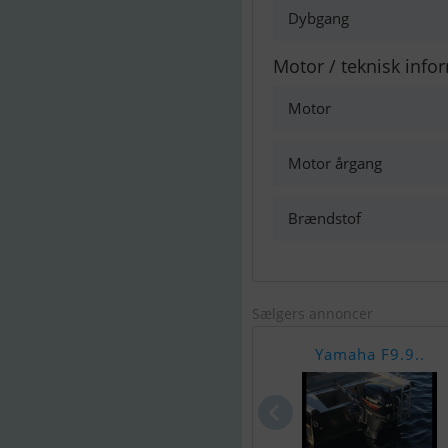
Dybgang
Motor / teknisk info
Motor
Motor årgang
Brændstof
Sælgers annoncer
Yamaha F9.9..