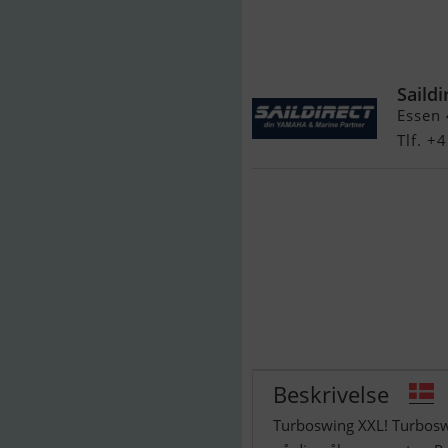
TurboSwing 
Saildi
Essen
Tlf. 
Beskrivelse
Turboswing XXL! Turbosw