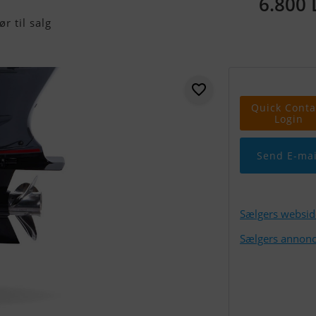
6.800
r til salg
Quick Conta
Login
Send E-mai
Sælgers websid
Sælgers annonc