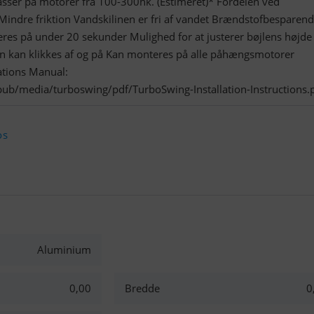
ser på motorer fra 100-300hk. (Estimeret)* Fordelen ved
Mindre friktion Vandskilinen er fri af vandet Brændstofbesparen
es på under 20 sekunder Mulighed for at justerer bøjlens højde
n kan klikkes af og på Kan monteres på alle påhængsmotorer
lations Manual:
ub/media/turboswing/pdf/TurboSwing-Installation-Instructions.
os
Aluminium
0,00
Bredde
0