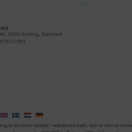
XXL
rect
 46, 6000 Kolding, Danmark
+4575572001
ing er en smart vandski / wakeboard bøjle, som er nem at mont