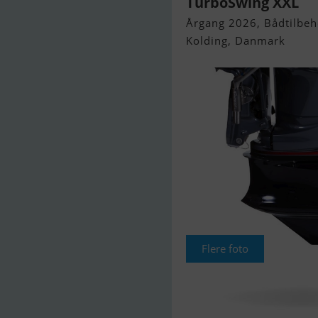
TurboSwing XXL
Årgang 2026, Bådtilbehø
Kolding, Danmark
Flere foto