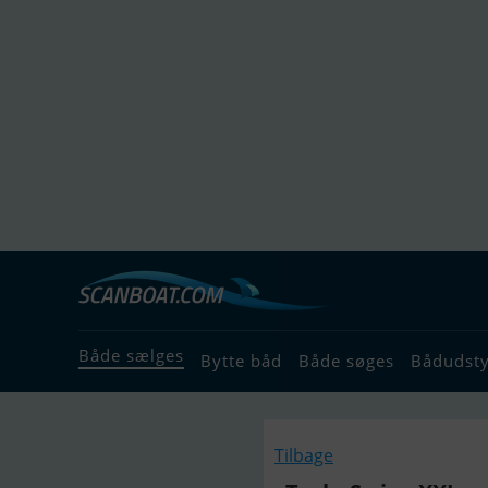
Både sælges
Bytte båd
Både søges
Bådudst
Tilbage