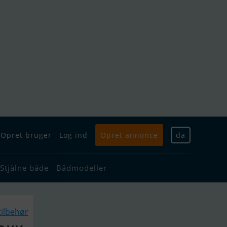
Opret bruger
Log ind
Opret annonce
da
Stjålne både
Bådmodeller
ilbehør