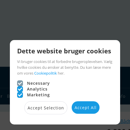
Dette website bruger cookies
Vi bruger cookies til at forbedre brugeroplevelsen. Vælg
hvilke cookies du ønsker at benytte. Du kan læse mere
om vores
Cookiepolitik
her.
Necessary
Analytics
Marketing
yr
Bådforhandlere
Sejlerlinks
Bådcharter
Sejlerinfo
Accept All
Accept Selection
Lignende Bådt