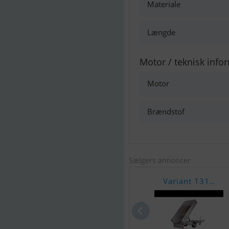
Materiale
Længde
Motor / teknisk info
Motor
Brændstof
Sælgers annoncer
Variant 131..