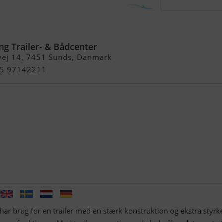
5 ATB, alu, 1800 kg
ng Trailer- & Bådcenter
vej 14, 7451 Sunds, Danmark
+45 97142211
 har brug for en trailer med en stærk konstruktion og ekstra styrk