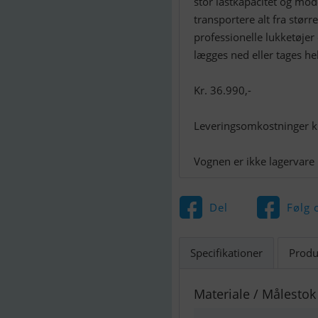
stor lastkapacitet og mo
transportere alt fra størr
professionelle lukketøjer 
lægges ned eller tages hel
Kr. 36.990,-
Leveringsomkostninger kr
Vognen er ikke lagervare 
Del
Følg 
Specifikationer
Produ
Materiale / Målestok