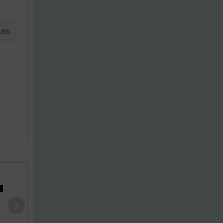
,86
Variant 181..
Variant 301..
Variant 351.