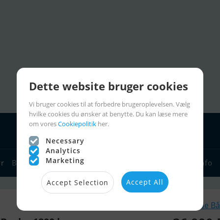
Dette website bruger cookies
Vi bruger cookies til at forbedre brugeroplevelsen. Vælg
hvilke cookies du ønsker at benytte. Du kan læse mere
om vores
Cookiepolitik
her.
Necessary
Analytics
Marketing
yr
Bådforhandlere
Sejlerlinks
Bådcharter
Sejlerinfo
Accept All
Accept Selection
Lignende Bå