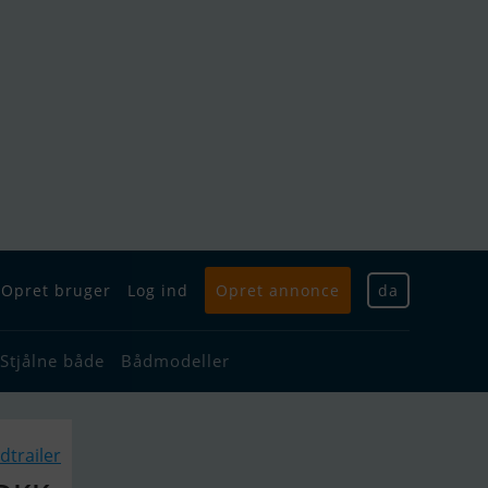
Opret bruger
Log ind
Opret annonce
da
Stjålne både
Bådmodeller
dtrailer