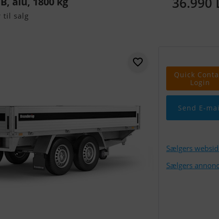
36.990
, alu, 1800 kg
til salg
Quick Conta
Login
Send E-mai
Sælgers websid
Sælgers annonc