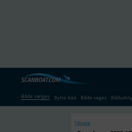
Både sælges
Bytte båd
Både søges
Bådudst
Tilbage