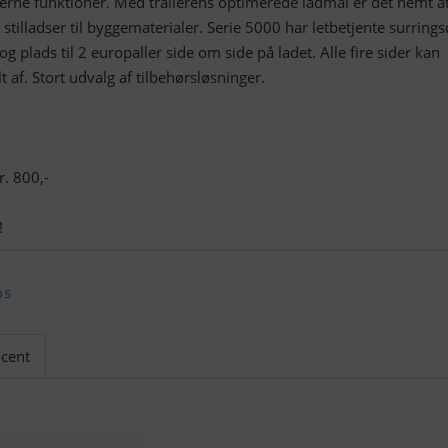
derne funktioner. Med trailerens optimerede ladmål er det nemt a
e stilladser til byggematerialer. Serie 5000 har letbetjente surrings
og plads til 2 europaller side om side på ladet. Alle fire sider kan
t af. Stort udvalg af tilbehørsløsninger.
. 800,-
!
os
cent