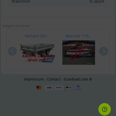
Brændstof
Ej oplyst
Sælgers annoncer
Variant 301..
Warrior 175..
Chap
Impressum - Contact - Scanboat.com ®