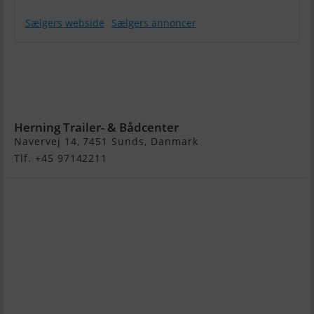
Sælgers webside
Sælgers annoncer
Brenderup
5420 Atb, Alu,
3500 kg, Bred
Model
Herning Trailer- & Bådcenter
Navervej 14, 7451 Sunds, Danmark
Tlf. +45 97142211