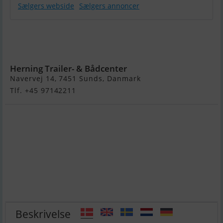
Sælgers webside
Sælgers annoncer
Variant 2004
F2 MR m/60
cm netgitter
Herning Trailer- & Bådcenter
Navervej 14, 7451 Sunds, Danmark
Tlf. +45 97142211
Beskrivelse