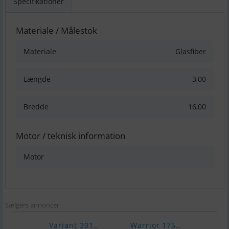
Specifikationer
Materiale / Målestok
Materiale
Glasfiber
Længde
3,00
Bredde
16,00
Motor / teknisk information
Motor
Sælgers annoncer
Variant 301..
Warrior 175..
Chap