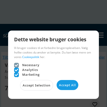
Dette website bruger cookies
Vi bruger cookies til at forbedre brugeroplevelsen. Vælg
hvilke cookies du ønsker at benytte. Du kan læse mere om
Tilbage
Lignende Bådtrailer
vores
Cookiepolitik
her.
Variant 205 S1 m/pladegitter, 50 cm
Necessary
Analytics
Årgang 2025, Bådtrailer til salg
Marketing
Sunds, Danmark
Accept All
Accept Selection
7.650 DKK