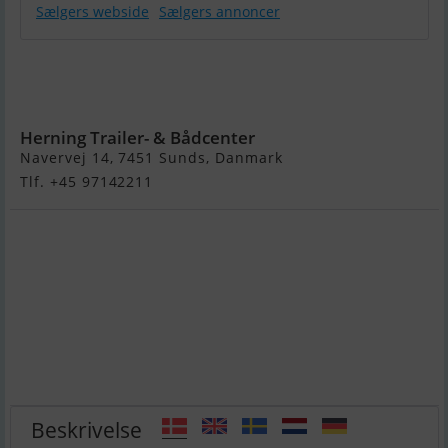
Sælgers webside
Sælgers annoncer
Variant 205 S1
m/pladegitter,
50 cm
Herning Trailer- & Bådcenter
Navervej 14, 7451 Sunds, Danmark
Tlf. +45 97142211
Beskrivelse