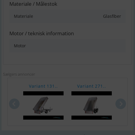
Materiale / Målestok
Materiale
Glasfiber
Motor / teknisk information
Motor
Sælgers annoncer
Variant 131..
Variant 271..
Vari