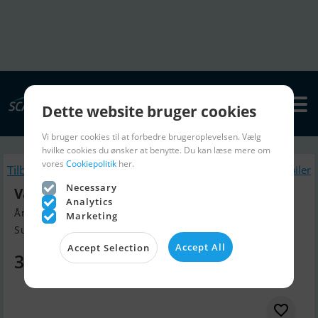
Dette website bruger cookies
Vi bruger cookies til at forbedre brugeroplevelsen. Vælg
hvilke cookies du ønsker at benytte. Du kan læse mere om
vores
Cookiepolitik
her.
Tilbage
Lignende Bådtrailer
Necessary
Variant 3021P4
Analytics
Årgang 2025, Bådtrailer til salg
Marketing
Sunds, Danmark
Accept All
Accept Selection
34.975 DKK