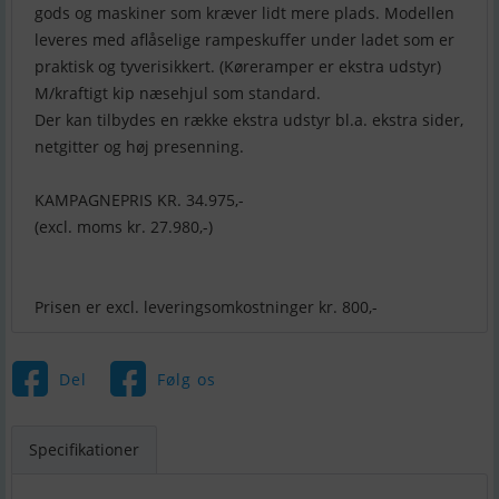
gods og maskiner som kræver lidt mere plads. Modellen
leveres med aflåselige rampeskuffer under ladet som er
praktisk og tyverisikkert. (Køreramper er ekstra udstyr)
M/kraftigt kip næsehjul som standard.
Der kan tilbydes en række ekstra udstyr bl.a. ekstra sider,
netgitter og høj presenning.
KAMPAGNEPRIS KR. 34.975,-
(excl. moms kr. 27.980,-)
Prisen er excl. leveringsomkostninger kr. 800,-
Del
Følg os
Specifikationer