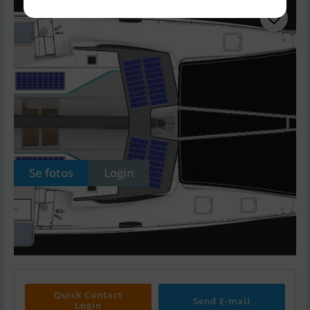
Se fotos
Login
Quick Contact
Send E-mail
Login