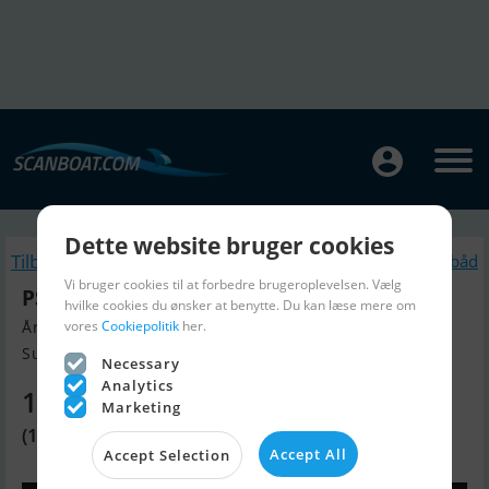
Dette website bruger cookies
Tilbage
Lignende Flerskrogsbåd
Vi bruger cookies til at forbedre brugeroplevelsen. Vælg
PS36 - Fast Container Ship Catamaran
hvilke cookies du ønsker at benytte. Du kan læse mere om
vores
Cookiepolitik
her.
Årgang 2023, Flerskrogsbåd til salg
Sumy, Danmark
Necessary
Analytics
1.328.790 DKK
Marketing
(178.000 EUR)
Accept All
Accept Selection