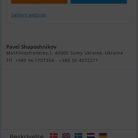
Sælgers webside
PS36 - Fast Container Ship
Catamaran
Pavel Shaposhnikov
Mashinostroiteley,1, 40000 Sumy Ukraine, Ukraine
Tlf. +380 96 1707354 - +380 50 4072271
Beskrivelse