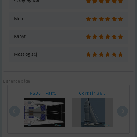
Skrog og Køl
Motor
Kahyt
Mast og sejl
Lignende både
PS36 - Fast..
Corsair 36 ..
Lago