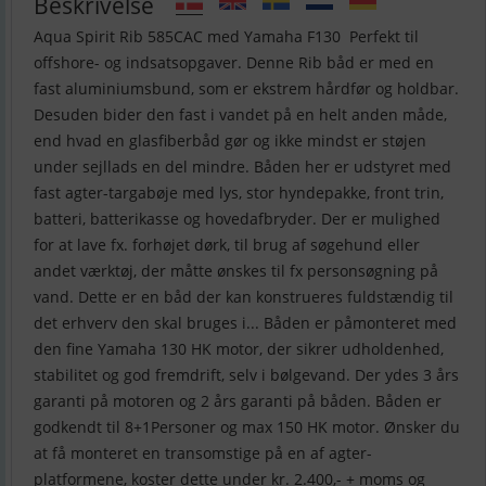
Beskrivelse
Aqua Spirit Rib 585CAC med Yamaha F130 Perfekt til
offshore- og indsatsopgaver. Denne Rib båd er med en
fast aluminiumsbund, som er ekstrem hårdfør og holdbar.
Desuden bider den fast i vandet på en helt anden måde,
end hvad en glasfiberbåd gør og ikke mindst er støjen
under sejllads en del mindre. Båden her er udstyret med
fast agter-targabøje med lys, stor hyndepakke, front trin,
batteri, batterikasse og hovedafbryder. Der er mulighed
for at lave fx. forhøjet dørk, til brug af søgehund eller
andet værktøj, der måtte ønskes til fx personsøgning på
vand. Dette er en båd der kan konstrueres fuldstændig til
det erhverv den skal bruges i... Båden er påmonteret med
den fine Yamaha 130 HK motor, der sikrer udholdenhed,
stabilitet og god fremdrift, selv i bølgevand. Der ydes 3 års
garanti på motoren og 2 års garanti på båden. Båden er
godkendt til 8+1Personer og max 150 HK motor. Ønsker du
at få monteret en transomstige på en af agter-
platformene, koster dette under kr. 2.400,- + moms og