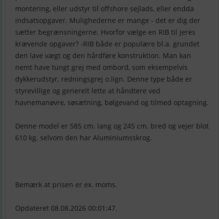
montering, eller udstyr til offshore sejlads, eller endda
indsatsopgaver. Mulighederne er mange - det er dig der
sætter begrænsningerne. Hvorfor vælge en RIB til jeres
krævende opgaver? -RIB både er populære bl.a. grundet
den lave vægt og den hårdføre konstruktion. Man kan
nemt have tungt grej med ombord, som eksempelvis
dykkerudstyr, redningsgrej o.lign. Denne type både er
styrevillige og generelt lette at håndtere ved
havnemanøvre, søsætning, bølgevand og tilmed optagning.
Denne model er 585 cm. lang og 245 cm. bred og vejer blot
610 kg. selvom den har Aluminiumsskrog.
Bemærk at prisen er ex. moms.
Opdateret 08.08.2026 00:01:47.