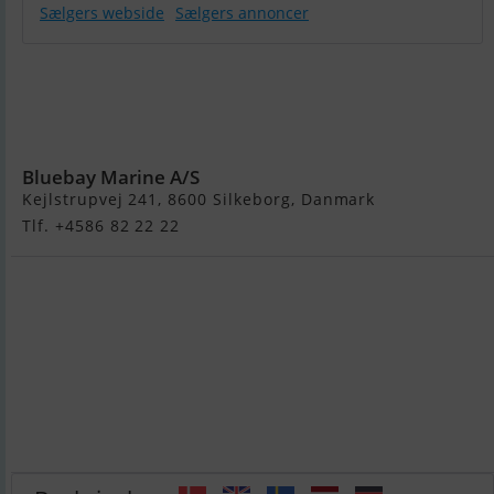
Sælgers webside
Sælgers annoncer
Aqua Spirit
585Cac - 130
HK
Yamaha/Udstyr
Bluebay Marine A/S
Kejlstrupvej 241, 8600 Silkeborg, Danmark
Tlf. +4586 82 22 22