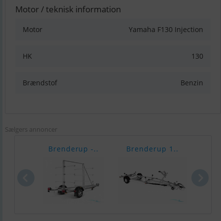
Motor / teknisk information
Motor
Yamaha F130 Injection
HK
130
Brændstof
Benzin
Sælgers annoncer
Brenderup -..
Brenderup 1..
Bre