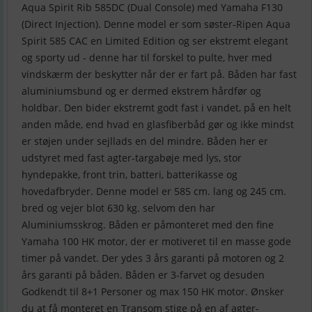
Aqua Spirit Rib 585DC (Dual Console) med Yamaha F130
(Direct Injection). Denne model er som søster-Ripen Aqua
Spirit 585 CAC en Limited Edition og ser ekstremt elegant
og sporty ud - denne har til forskel to pulte, hver med
vindskærm der beskytter når der er fart på. Båden har fast
aluminiumsbund og er dermed ekstrem hårdfør og
holdbar. Den bider ekstremt godt fast i vandet, på en helt
anden måde, end hvad en glasfiberbåd gør og ikke mindst
er støjen under sejllads en del mindre. Båden her er
udstyret med fast agter-targabøje med lys, stor
hyndepakke, front trin, batteri, batterikasse og
hovedafbryder. Denne model er 585 cm. lang og 245 cm.
bred og vejer blot 630 kg. selvom den har
Aluminiumsskrog. Båden er påmonteret med den fine
Yamaha 100 HK motor, der er motiveret til en masse gode
timer på vandet. Der ydes 3 års garanti på motoren og 2
års garanti på båden. Båden er 3-farvet og desuden
Godkendt til 8+1 Personer og max 150 HK motor. Ønsker
du at få monteret en Transom stige på en af agter-