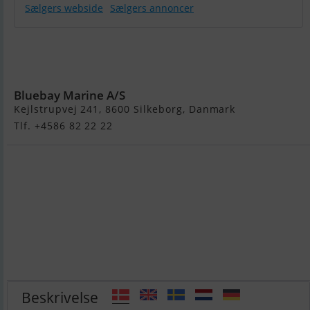
Sælgers webside
Sælgers annoncer
Aqua Spirit
585DC - 130 HK
Yamaha/Udstyr
Bluebay Marine A/S
Kejlstrupvej 241, 8600 Silkeborg, Danmark
Tlf. +4586 82 22 22
Beskrivelse