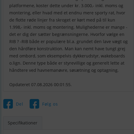
platformene, koster dette under kr. 3.000,- inkl. moms og
montering, eller hvad med et endnu mere sporty rat, hvor
de flotte røde linjer fra skroget er kørt med på til kun
1.998,- inkl. moms og montering. Mulighederne er mange -
det er dig der sætter begrænsningerne. Hvorfor vælge en
RIB ? -RIB både er populære bl.a. grundet den lave vægt og
den hårdføre konstruktion. Man kan nemt have tungt grej
med ombord, som eksempelvis dykkerudstyr, wakeboards
o.lign. Denne type både er styrevillige og generelt lette at
håndtere ved havnemanøvre, søsætning og optagning.
Opdateret 07.08.2026 00:01:55.
Del
Følg os
Specifikationer