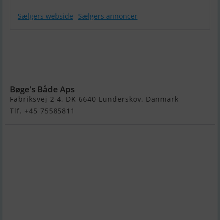
Sælgers webside
Sælgers annoncer
Aquaquick
Gummibåd
Med Alu Dørk
250 cm
Bøge's Både Aps
Fabriksvej 2-4, DK 6640 Lunderskov, Danmark
Tlf. +45 75585811