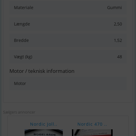
Materiale
Gummi
Længde
2,50
Bredde
1,52
Vægt (kg)
48
Motor / teknisk information
Motor
Sælgers annoncer
Nordic Joll..
Nordic 470 ..
Nord