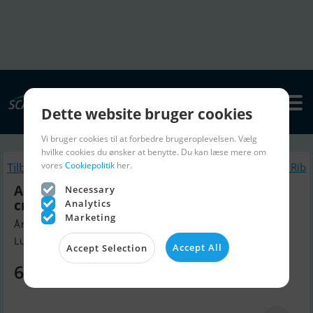
Dette website bruger cookies
Vi bruger cookies til at forbedre brugeroplevelsen. Vælg
hvilke cookies du ønsker at benytte. Du kan læse mere om
vores
Cookiepolitik
her.
Tilbage
Lignende Gummibåd / Rib
Aquaquick Gummibåd Med Alu Dørk 250
Necessary
cm
Analytics
Marketing
Årgang 2025, Gummibåd / Rib til salg
Lunderskov, Danmark
Accept All
Accept Selection
6.499 DKK