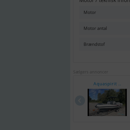
Motor / teknisk info
Motor
Motor antal
Brændstof
Sælgers annoncer
Aquaspirit ..