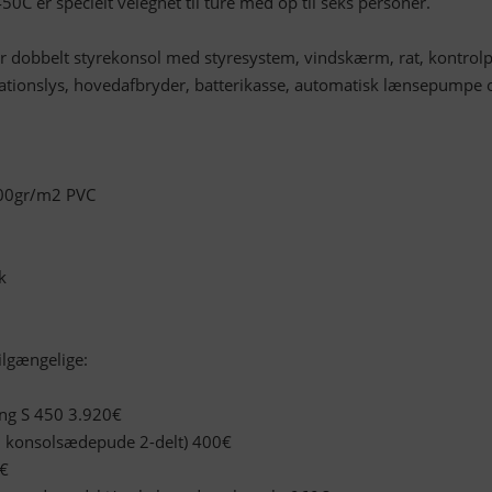
50C er specielt velegnet til ture med op til seks personer.
r dobbelt styrekonsol med styresystem, vindskærm, rat, kontrol
gationslys, hovedafbryder, batterikasse, automatisk lænsepumpe 
100gr/m2 PVC
k
ilgængelige:
ng S 450 3.920€
 konsolsædepude 2-delt) 400€
0€