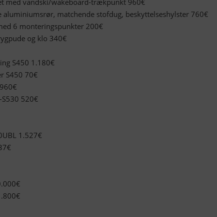
ket med vandski/wakeboard-trækpunkt 960€
e aluminiumsrør, matchende stofdug, beskyttelseshylster 760€
 med 6 monteringspunkter 200€
rygpude og klo 340€
ing S450 1.180€
er S450 70€
 960€
50-S530 520€
0UBL 1.527€
337€
0.000€
1.800€