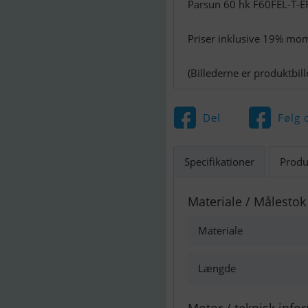
Parsun 60 hk F60FEL-T-E
Priser inklusive 19% mom
(Billederne er produktbil
Del
Følg 
Specifikationer
Produ
Materiale / Målestok
Materiale
Længde