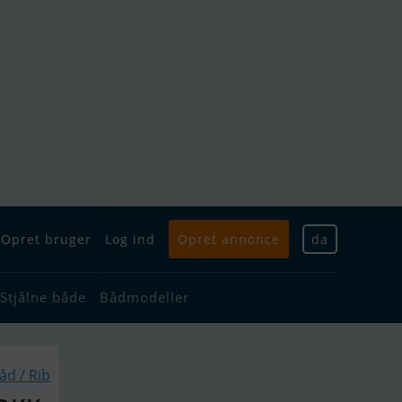
Opret bruger
Log ind
Opret annonce
da
Stjålne både
Bådmodeller
d / Rib