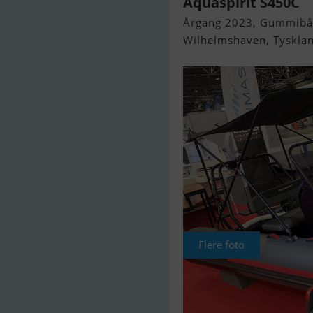
Aquaspirit S450C
Årgang 2023, Gummibåd 
Wilhelmshaven, Tyskla
Flere foto