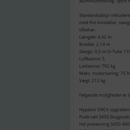
aluminiumsskrog. Spirit 4
Standardudstyr inkludere
med fire kontakter, navi
tilbehør.
Længde: 4,42 m
Bredde: 2,14 m
Slange: 0,5 m O-Tube 1
Luftkamre: 5
Lasteevne: 792 kg
Maks. motorisering: 75 h
Vægt: 212 kg
Følgende muligheder er t
Hypalon ORCA opgraderi
Pude sæt S450 (bugpude,
Hel presenning S450 46