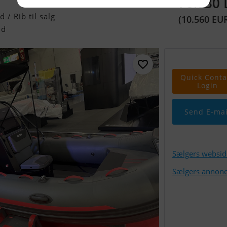
78.830
/ Rib til salg
(10.560 EU
nd
Quick Conta
Login
Send E-mai
Sælgers websid
Sælgers annonc