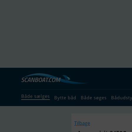
Både sælges
Bytte båd
Både søges
Bådudst
Tilbage