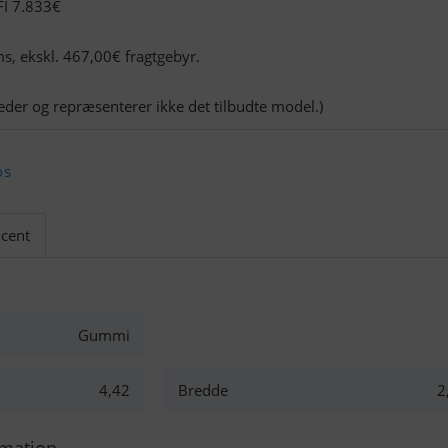
FI 7.833€
s, ekskl. 467,00€ fragtgebyr.
leder og repræsenterer ikke det tilbudte model.)
os
cent
Gummi
4,42
Bredde
2