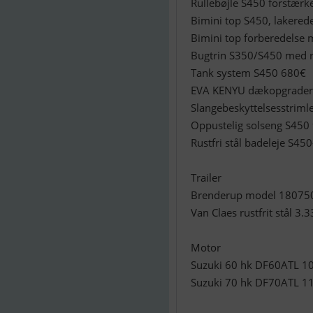
Rullebøjle S450 forstær
Bimini top S450, lakered
Bimini top forberedelse
Bugtrin S350/S450 med 
Tank system S450 680€
EVA KENYU dækopgrader
Slangebeskyttelsesstriml
Oppustelig solseng S450
Rustfri stål badeleje S4
Trailer
Brenderup model 18075
Van Claes rustfrit stål 3.
Motor
Suzuki 60 hk DF60ATL 1
Suzuki 70 hk DF70ATL 1