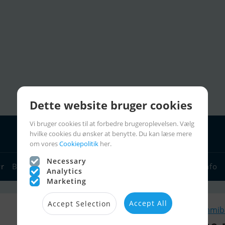
Dette website bruger cookies
Vi bruger cookies til at forbedre brugeroplevelsen. Vælg
hvilke cookies du ønsker at benytte. Du kan læse mere
om vores
Cookiepolitik
her.
Necessary
yr
Bådforhandlere
Sejlerlinks
Bådcharter
Sejlerinfo
Analytics
Marketing
Accept All
Accept Selection
Lignende Gummibå