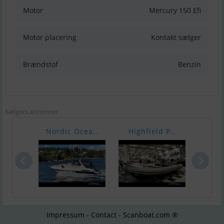
Motor
Mercury 150 Efi
Motor placering
Kontakt sælger
Brændstof
Benzin
Sælgers annoncer
Nordic Ocea..
Highfield P..
High
Impressum - Contact - Scanboat.com ®