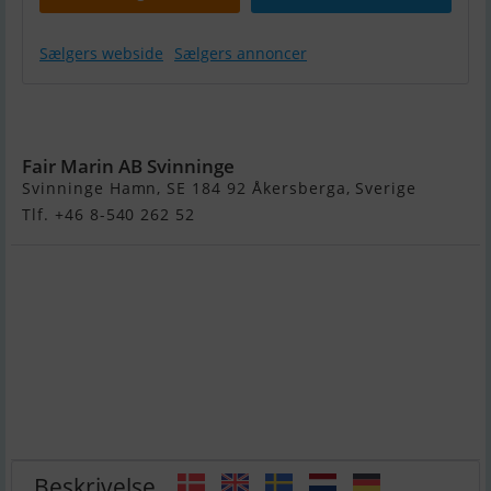
Sælgers webside
Sælgers annoncer
Highfield
Patrol 600
Fair Marin AB Svinninge
Svinninge Hamn, SE 184 92 Åkersberga, Sverige
Tlf. +46 8-540 262 52
Beskrivelse