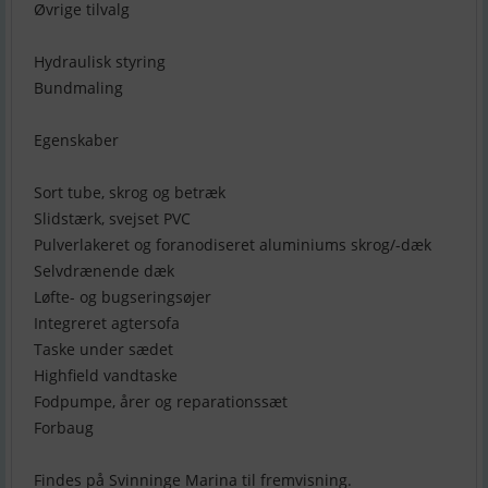
Øvrige tilvalg
Hydraulisk styring
Bundmaling
Egenskaber
Sort tube, skrog og betræk
Slidstærk, svejset PVC
Pulverlakeret og foranodiseret aluminiums skrog/-dæk
Selvdrænende dæk
Løfte- og bugseringsøjer
Integreret agtersofa
Taske under sædet
Highfield vandtaske
Fodpumpe, årer og reparationssæt
Forbaug
Findes på Svinninge Marina til fremvisning.