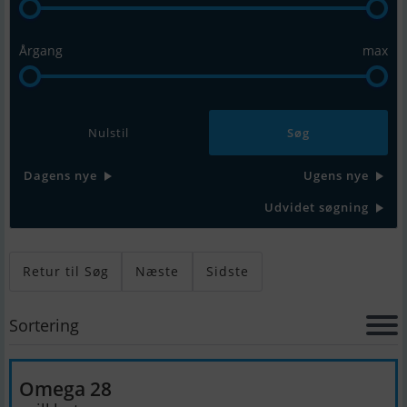
Årgang
max
Nulstil
Dagens nye
Ugens nye
Udvidet søgning
Retur til Søg
Næste
Sidste
Sortering
Omega 28