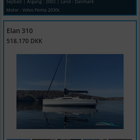
Sejlbåd | Årgang : 2002 | Land : Danmark
Motor : Volvo Penta 2030c
Elan 310
518.170 DKK