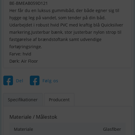
BE-BMEAB059D121
Her får du en luksus gummibåd, der både egner sig til
hygge og leg på vandet, som tender på din båd.
Udarbejdet i robust hvid PVC med kraftig blå Quicksilver
markering.Justerbar bænk, stor justerbar nylon strop til
fastgørelse af brændstoftank samt udvendige
fortøjringsringe.
Farve: hvid
Dørk: Air Floor
Del
Følg os
Specifikationer
Producent
Materiale / Målestok
Materiale
Glasfiber