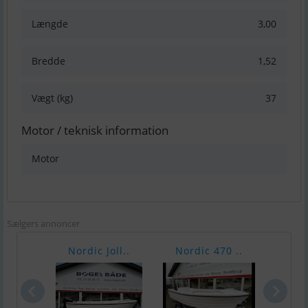
Længde
3,00
Bredde
1,52
Vægt (kg)
37
Motor / teknisk information
Motor
Sælgers annoncer
Nordic Joll..
Nordic 470 ..
Nord