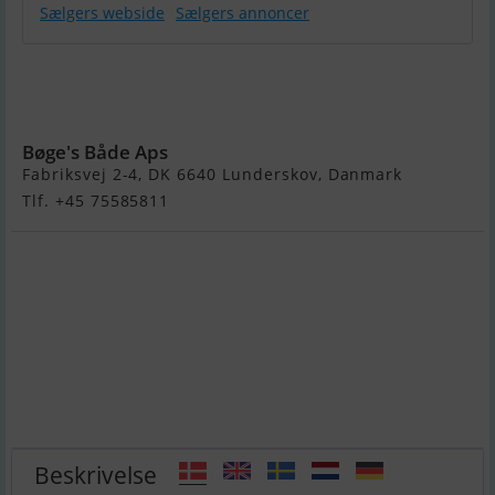
Sælgers webside
Sælgers annoncer
Quicksilver
300 Air Floor
PVC (5)
Bøge's Både Aps
Fabriksvej 2-4, DK 6640 Lunderskov, Danmark
Tlf. +45 75585811
Beskrivelse