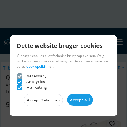
Dette website bruger cookies
Vi bruger cookies til at forbedre brugeroplevelsen. Vælg
hvilke cookies du ønsker at benytte. Du kan læse mere om
vores
Cookiepolitik
her.
Tilbage
Lignende Gummibåd / Rib
Necessary
Quicksilver 300 Air Floor PVC (5)
Analytics
Årgang 2025, Gummibåd / Rib til salg
Marketing
Lunderskov, Danmark
Accept All
Accept Selection
9.795 DKK