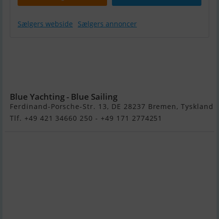
Sælgers webside
Sælgers annoncer
Talamex
Aqualine
Lattenboden
Qls230
Blue Yachting - Blue Sailing
Ferdinand-Porsche-Str. 13, DE 28237 Bremen, Tyskland
Tlf. +49 421 34660 250 - +49 171 2774251