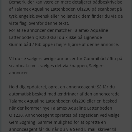
Bemærk, der kan være en mere detaljeret bådbeskrivelse
af Talamex Aqualine Lattenboden Qls230 på scanboat på
tysk, engelsk, svensk eller hollandsk, dem finder du via de
viste flag, ovenfor denne tekst.
For at se annoncer der matcher Talamex Aqualine
Lattenboden Qls230 skal du klikke på Lignende
Gummibåd / Rib oppe i højre hjørne af denne annonce.
Vil du se sælgers øvrige annoncer for Gummibåd / Rib på
scanboat.com - vælges det via knappen, Sælgers
annoncer.
Hold dig opdateret, opret en annonceagent: Så får du
automatisk besked med ændringer af den annoncerede
Talamex Aqualine Lattenboden Qls230 eller en besked
når der kommer nye Talamex Aqualine Lattenboden
Qls230. Annonceagent oprettes på søgesiden ved vælge
Gem Søgning. Samme mulighed for at oprette en
annonceagent får du når du via Send E-mail skriver til