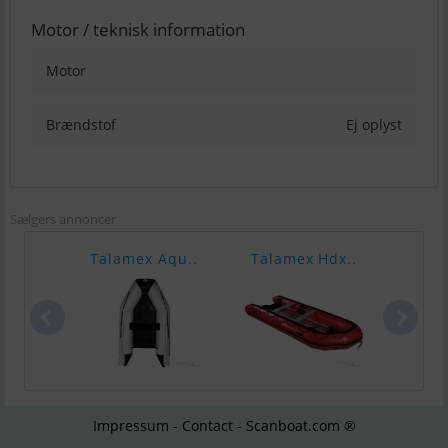
Motor / teknisk information
Motor
Brændstof
Ej oplyst
Sælgers annoncer
Talamex Aqu..
Talamex Hdx..
Tala
Impressum - Contact - Scanboat.com ®