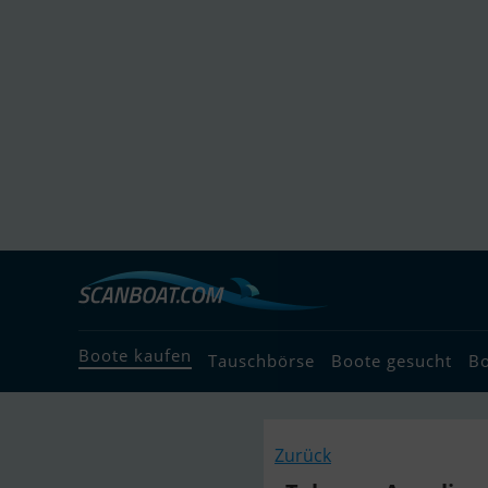
Boote kaufen
Tauschbörse
Boote gesucht
B
Zurück