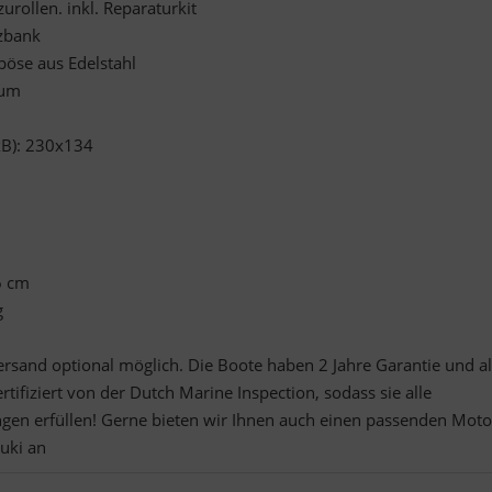
zurollen. inkl. Reparaturkit
tzbank
pöse aus Edelstahl
ium
xB): 230x134
6 cm
g
and optional möglich. Die Boote haben 2 Jahre Garantie und al
tifiziert von der Dutch Marine Inspection, sodass sie alle
en erfüllen! Gerne bieten wir Ihnen auch einen passenden Moto
uki an