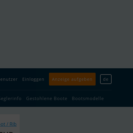
enutzer
Einloggen
Anzeige aufgeben
de
Seglerinfo
Gestohlene Boote
Bootsmodelle
ot / Rib