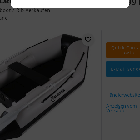
599
 Lattenboden Qls230
boot / Rib Verkaufen
and
Quick Conta
Login
E-Mail send
Händlerwebsite
Anzeigen vom
Verkäufer