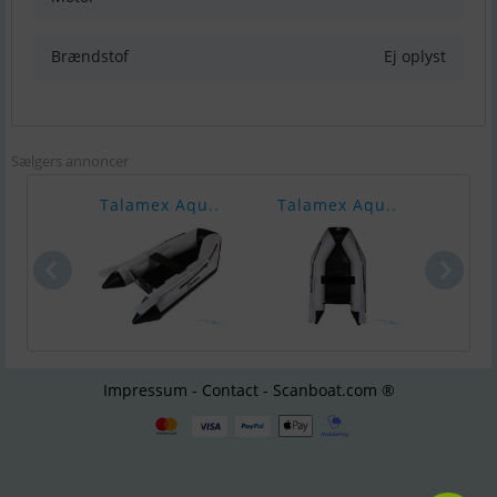
Brændstof
Ej oplyst
Sælgers annoncer
Talamex Aqu..
Talamex Aqu..
Tala
Impressum - Contact - Scanboat.com ®